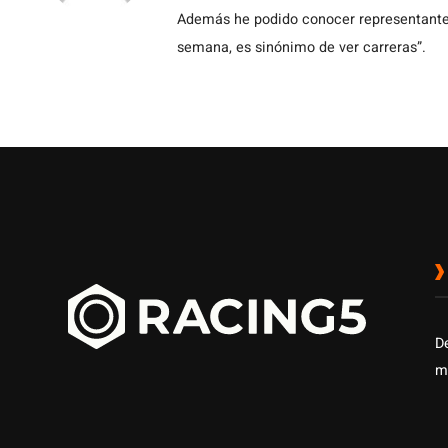
Además he podido conocer representantes
semana, es sinónimo de ver carreras”.
D
m