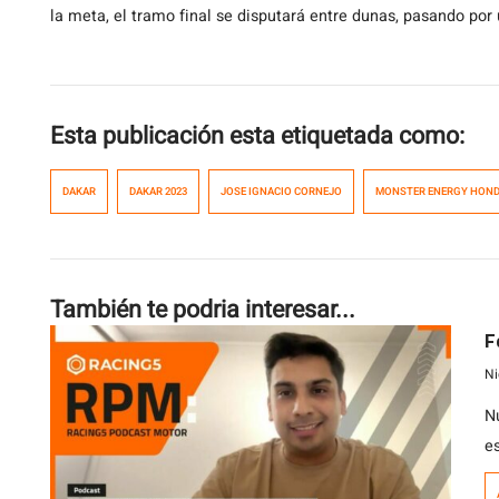
la meta, el tramo final se disputará entre dunas, pasando por
Esta publicación esta etiquetada como:
DAKAR
DAKAR 2023
JOSE IGNACIO CORNEJO
MONSTER ENERGY HOND
También te podria interesar...
F
Ni
N
e
a