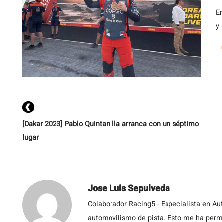
E
y
e
[Dakar 2023] Pablo Quintanilla arranca con un séptimo
lugar
Jose Luis Sepulveda
Colaborador Racing5 - Especialista en Au
automovilismo de pista. Esto me ha permit