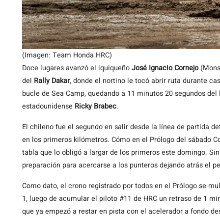
(Imagen: Team Honda HRC)
Doce lugares avanzó el iquiqueño
José Ignacio Cornejo
(Mons
del
Rally Dakar
, donde el nortino le tocó abrir ruta durante ca
bucle de Sea Camp, quedando a 11 minutos 20 segundos del l
estadounidense
Ricky Brabec
.
El chileno fue el segundo en salir desde la línea de partida
en los primeros kilómetros. Cómo en el Prólogo del sábado Co
tabla que lo obligó a largar de los primeros este domingo. Si
preparación para acercarse a los punteros dejando atrás el pe
Como dato, el crono registrado por todos en el Prólogo se mult
1, luego de acumular el piloto #11 de HRC un retraso de 1 mi
que ya empezó a restar en pista con el acelerador a fondo d