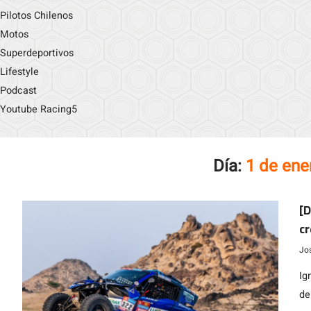
Pilotos Chilenos
Motos
Superdeportivos
Lifestyle
Podcast
Youtube Racing5
Día:
1 de ene
[D
cr
Jo
Ig
de