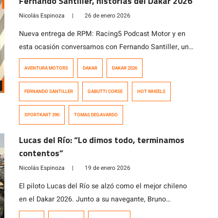
Fernando Santiller, historias del Dakar 2026
Nicolás Espinoza
|
26 de enero 2026
Nueva entrega de RPM: Racing5 Podcast Motor y en
esta ocasión conversamos con Fernando Santiller, un
apasionado de las motos y el motociclismo que
AVENTURA MOTORS
DAKAR
DAKAR 2026
además de trabajar como vendedor de motos, colabora
junto a Tomás de Gavardo en sus distintas actividades
FERNANDO SANTILLER
GABUTTI CORSE
HOT WHEELS
deportivas, lo que le llevó a desempeñarse como
asistente del piloto nacional en el […]
SPORTKART 390
TOMAS DEGAVARDO
Lucas del Río: “Lo dimos todo, terminamos
contentos”
Nicolás Espinoza
|
19 de enero 2026
El piloto Lucas del Río se alzó como el mejor chileno
en el Dakar 2026. Junto a su navegante, Bruno
Jacomy, culminó en la cuarta posición a 77 segundos