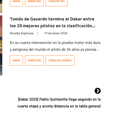
DAKAR
DAKAR 2026
LUCAS DEL RIO
del tercer lugar.
Tomás de Gavardo termina el Dakar entre
los 26 mejores pilotos en la clasificación
general
Nicolás Espinoza
|
19 de enero 2026
En su cuarta intervención en la prueba motor más dura
y peligrosa del mundo el piloto de 26 años ya piensa
en la próxima edición en Arabia Saudita.
DAKAR
DAKAR 2026
TOMAS DE GAVARDO
[Dakar 2023] Pablo Quintanilla llega segundo en la
cuarta etapa y acorta distancia en la tabla general