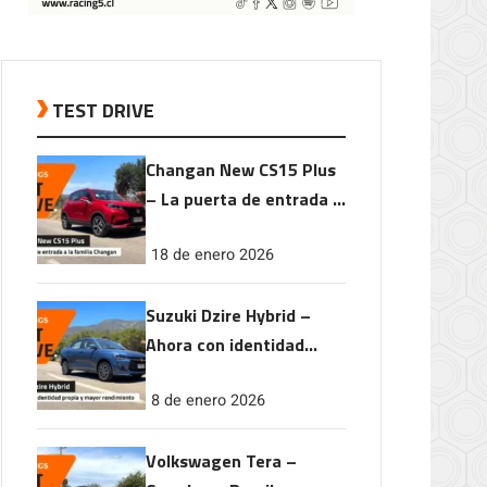
TEST DRIVE
Changan New CS15 Plus
– La puerta de entrada a
la familia Changan
18 de enero 2026
Suzuki Dzire Hybrid –
Ahora con identidad
propia y mayor
8 de enero 2026
rendimiento
Volkswagen Tera –