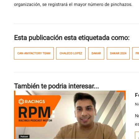
organización, se registrará el mayor número de pinchazos.
Esta publicación esta etiquetada como:
CAN-AM FACTORY TEAM
CHALECO LOPEZ
DAKAR
DAKAR 2024
F
También te podria interesar...
F
Ni
N
e
a