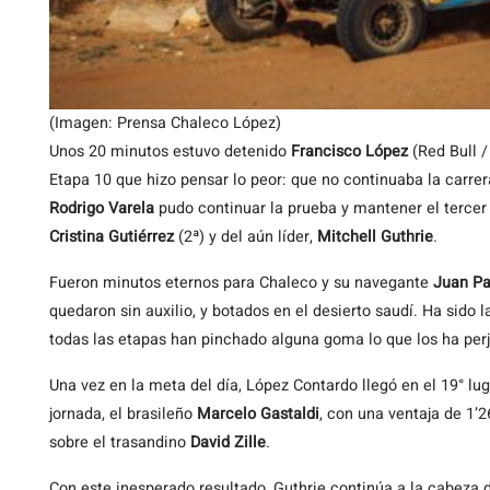
(Imagen: Prensa Chaleco López)
Unos 20 minutos estuvo detenido
Francisco López
(Red Bull /
Etapa 10 que hizo pensar lo peor: que no continuaba la carrer
Rodrigo Varela
pudo continuar la prueba y mantener el tercer l
Cristina Gutiérrez
(2ª) y del aún líder,
Mitchell Guthrie
.
Fueron minutos eternos para Chaleco y su navegante
Juan Pa
quedaron sin auxilio, y botados en el desierto saudí. Ha sido 
todas las etapas han pinchado alguna goma lo que los ha perj
Una vez en la meta del día, López Contardo llegó en el 19° l
jornada, el brasileño
Marcelo Gastaldi
, con una ventaja de 1’2
sobre el trasandino
David Zille
.
Con este inesperado resultado, Guthrie continúa a la cabeza 