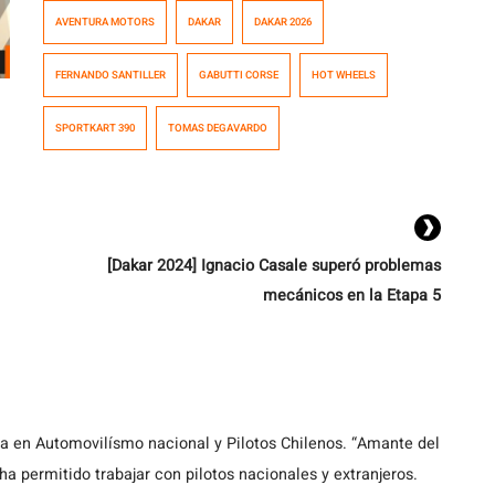
apasionado de las motos y el motociclismo que
AVENTURA MOTORS
DAKAR
DAKAR 2026
además de trabajar como vendedor de motos, colabora
junto a Tomás de Gavardo en sus distintas actividades
FERNANDO SANTILLER
GABUTTI CORSE
HOT WHEELS
deportivas, lo que le llevó a desempeñarse como
asistente del piloto nacional en el […]
SPORTKART 390
TOMAS DEGAVARDO
[Dakar 2024] Ignacio Casale superó problemas
mecánicos en la Etapa 5
ta en Automovilísmo nacional y Pilotos Chilenos. “Amante del
a permitido trabajar con pilotos nacionales y extranjeros.