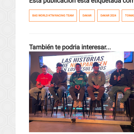
Esta publicación esta etiquetada co
BAS WORLD KTM RACING TEAM
DAKAR
DAKAR 2024
TOMAS
También te podria interesar...