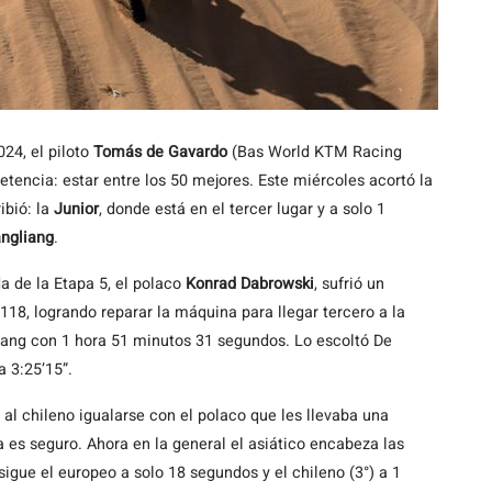
024, el piloto
Tomás de Gavardo
(Bas World KTM Racing
tencia: estar entre los 50 mejores. Este miércoles acortó la
ibió: la
Junior
, donde está en el tercer lugar y a solo 1
ngliang
.
a de la Etapa 5, el polaco
Konrad Dabrowski
, sufrió un
118, logrando reparar la máquina para llegar tercero a la
liang con 1 hora 51 minutos 31 segundos. Lo escoltó De
 3:25’15”.
 al chileno igualarse con el polaco que les llevaba una
 es seguro. Ahora en la general el asiático encabeza las
igue el europeo a solo 18 segundos y el chileno (3°) a 1