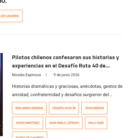
mo:
 DE GAVARDO
Pilotos chilenos confesaron sus historias y
experiencias en el Desafío Ruta 40 de
Argentina
Nicolás Espinoza
|
9 de junio 2026
Historias dramáticas y graciosas, anécdotas, gestos de
amistad, confraternidad y desafíos surgieron del
conversatorio donde participaron cinco de los 11
BENJAMIN HERRERA
DESAFÍO RUTA 40
JOHN MEDINA
chilenos que tomaron parte en la tercera fecha del
Campeonato del Mundo de Rally Cross Country la
JORGE MARTÍNEZ
JUAN PABLO LATRACH
RALLY RAID
semana pasada en Argentina durante el Desafío Ruta
40. El evento organizado por los mismos corredores
TOMAS DE GAVARDO