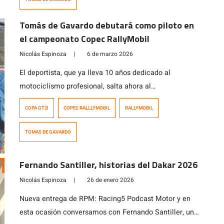
nacionales se […]
Tomás de Gavardo debutará como piloto en
el campeonato Copec RallyMobil
Nicolás Espinoza
|
6 de marzo 2026
El deportista, que ya lleva 10 años dedicado al
motociclismo profesional, salta ahora al
automovilismo, pero sin dejar las motos porque
COPA GT2I
COPEC RALLLYMOBIL
RALLYMOBIL
seguirá compitiendo en el Mundial de Rally Cross
Country buscando entrar al top 20 en el Dakar 2027.
TOMAS DE GAVARDO
Fernando Santiller, historias del Dakar 2026
Nicolás Espinoza
|
26 de enero 2026
Nueva entrega de RPM: Racing5 Podcast Motor y en
esta ocasión conversamos con Fernando Santiller, un