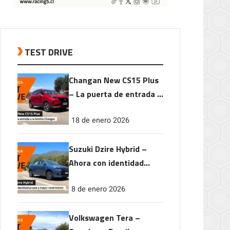
TEST DRIVE
Changan New CS15 Plus
– La puerta de entrada a
la familia Changan
18 de enero 2026
Suzuki Dzire Hybrid –
Ahora con identidad
propia y mayor
8 de enero 2026
rendimiento
Volkswagen Tera –