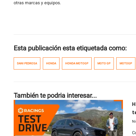
otras marcas y equipos.
Esta publicación esta etiquetada como:
DANI PEDROSA
HONDA
HONDA MOTOGP
MOTO GP
MOTOGP
También te podria interesar...
H
t
e
Ni
C