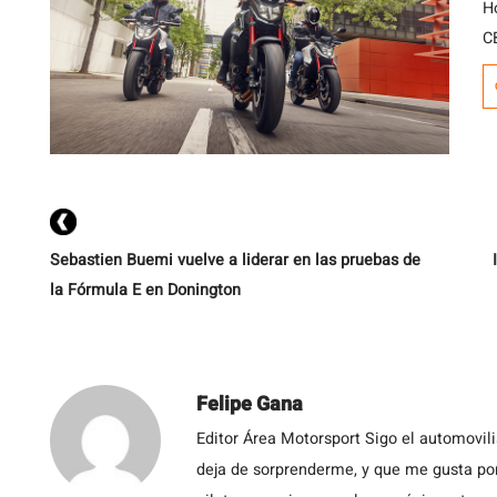
H
C
s
e
H
d
c
Sebastien Buemi vuelve a liderar en las pruebas de
la Fórmula E en Donington
Felipe Gana
Editor Área Motorsport Sigo el automovil
deja de sorprenderme, y que me gusta por