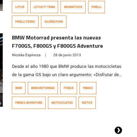
prueba comunitaria de la Fórmula 1 en el circuito
LOTUS
LOTUS F1 TEAM
NEUMÁTICOS
PIRELLI
británico, en la cual Lotus cedió parte de […]
PIRELLI PZERO
SILVERSTONE
BMW Motorrad presenta las nuevas
F700GS, F800GS y F800GS Adventure
Nicolás Espinoza
|
28 de junio 2013
Desde el año 1980 que BMW produce las motocicletas
de la gama GS bajo un claro argumento: «Disfrutar de
la conducción de motos fáciles de dominar, seguras
BMW
BMW MOTORRAD
F700GS
F800GS
en cualquier circunstancia, de considerable potencia y
aptas para realizar viajes largos incluso por caminos
F800GS ADVENTURE
MOTOCICLETAS
MOTOS
de mala calidad». Es así como las siglas GS del
vocablo alemán Gelände/Straße, […]