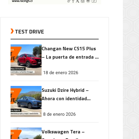
TEST DRIVE
Changan New CS15 Plus
– La puerta de entrada a
la familia Changan
18 de enero 2026
Suzuki Dzire Hybrid –
Ahora con identidad
propia y mayor
8 de enero 2026
rendimiento
Volkswagen Tera –