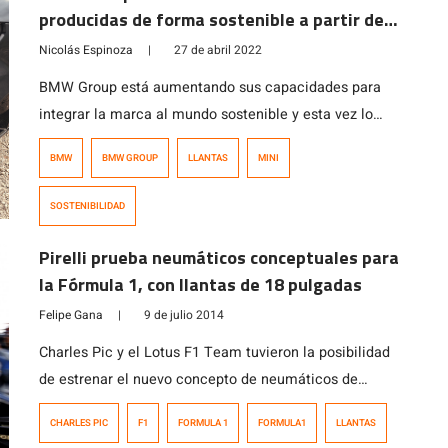
producidas de forma sostenible a partir de
2024
Nicolás Espinoza
|
27 de abril 2022
BMW Group está aumentando sus capacidades para
integrar la marca al mundo sostenible y esta vez lo
hace a través de las nuevas llantas creadas a base de
BMW
BMW GROUP
LLANTAS
MINI
aluminio fundido, que serán producidas de manera
100% amigable con el medio ambiente. Para el Grupo
SOSTENIBILIDAD
BMW, este es un gran avance considerando su objetivo
de ser […]
Pirelli prueba neumáticos conceptuales para
la Fórmula 1, con llantas de 18 pulgadas
Felipe Gana
|
9 de julio 2014
Charles Pic y el Lotus F1 Team tuvieron la posibilidad
de estrenar el nuevo concepto de neumáticos de
Pirelli, con llantas de 18 pulgadas y perfil bajo. La
CHARLES PIC
F1
FORMULA 1
FORMULA1
LLANTAS
prueba se hizo en Silverstone, en el marco de una