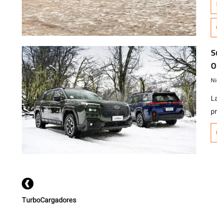
lo
S
O
m
Ni
L
p
ac
r
C
C
m
p
TurboCargadores