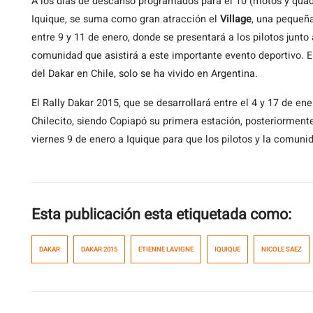
A los días de descanso programados para el 10 (motos y quad
Iquique, se suma como gran atracción el
Village
, una pequeña
entre 9 y 11 de enero, donde se presentará a los pilotos junt
comunidad que asistirá a este importante evento deportivo. E
del Dakar en Chile, solo se ha vivido en Argentina.
El Rally Dakar 2015, que se desarrollará entre el 4 y 17 de ene
Chilecito, siendo Copiapó su primera estación, posteriormente 
viernes 9 de enero a Iquique para que los pilotos y la comunid
Esta publicación esta etiquetada como:
DAKAR
DAKAR 2015
ETIENNE LAVIGNE
IQUIQUE
NICOLE SAEZ