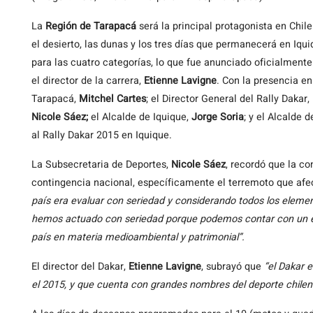
La
Región de Tarapacá
será la principal protagonista en Chil
el desierto, las dunas y los tres días que permanecerá en Iqui
para las cuatro categorías, lo que fue anunciado oficialmente 
el director de la carrera,
Etienne Lavigne
. Con la presencia e
Tarapacá,
Mitchel Cartes
; el Director General del Rally Dakar,
Nicole Sáez;
el Alcalde de Iquique,
Jorge Soria
; y el Alcalde 
al Rally Dakar 2015 en Iquique.
La Subsecretaria de Deportes,
Nicole Sáez
, recordó que la c
contingencia nacional, específicamente el terremoto que afect
país era evaluar con seriedad y considerando todos los elemen
hemos actuado con seriedad porque podemos contar con un ev
país en materia medioambiental y patrimonial”.
El director del Dakar,
Etienne Lavigne
, subrayó que
“el Dakar 
el 2015, y que cuenta con grandes nombres del deporte chilen