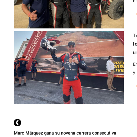
e
J
de
T
l
g
Ni
E
y
e
Marc Márquez gana su novena carrera consecutiva