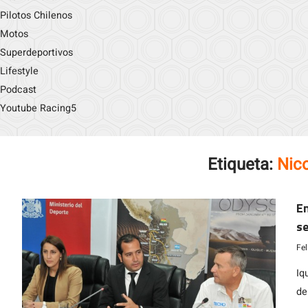
Pilotos Chilenos
Motos
Superdeportivos
Lifestyle
Podcast
Youtube Racing5
Etiqueta:
Nic
En
se
Fe
Iq
de