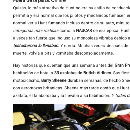
Fuera de la pista: On fire
Quizás, lo más atractivo de Hunt no era su estilo de conducci
permitía y era normal que los pilotos y mecánicos fumasen en 
normal ver a Hunt fumando incluso dentro de su auto, minuto
categorías más rústicas
como la
NASCAR
de esa época. Hunt 
a veces tan fuerte que incluso su monoplaza vibraba debido a
testosterona lo llenaban.
Y corría. Muchas veces, después de u
muerte, volvía a pits y vomitaba desconsoladamente.
Hay historias que cuentan que una semana antes del
Gran Pr
habitación de hotel a
33 azafatas de British Airlines.
Sus fies
motociclismo,
Barry Sheene
duraban semanas, de hecho Shee
con aeromozas británicas. Sheene más tarde contó que Hunt
azafata, él la abordaba y la llevaba a su habitación.
Y todas d