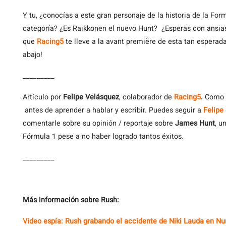
Y tu, ¿conocías a este gran personaje de la historia de la F
categoría? ¿Es Raikkonen el nuevo Hunt? ¿Esperas con ansi
que
Racing5
te lleve a la avant première de esta tan esperad
abajo!
_________
Artículo por
Felipe Velásquez
, colaborador de
Racing5
.
Como m
antes de aprender a hablar y escribir. Puedes seguir a
Felipe
comentarle sobre su opinión / reportaje sobre
James Hunt
, u
Fórmula 1 pese a no haber logrado tantos éxitos.
_________
Más información sobre Rush:
Video espía: Rush grabando el accidente de Niki Lauda en Nu