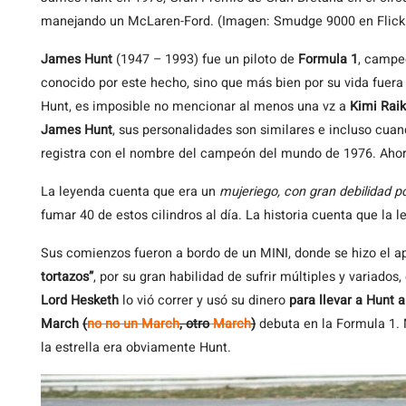
manejando un McLaren-Ford. (Imagen: Smudge 9000 en Flick
James Hunt
(1947 – 1993) fue un piloto de
Formula 1
, campe
conocido por este hecho, sino que más bien por su vida fuera 
Hunt, es imposible no mencionar al menos una vz a
Kimi Rai
James Hunt
, sus personalidades son similares e incluso cuan
registra con el nombre del campeón del mundo de 1976. Ahor
La leyenda cuenta que era un
mujeriego, con gran debilidad por
fumar 40 de estos cilindros al día. La historia cuenta que la l
Sus comienzos fueron a bordo de un MINI, donde se hizo el 
tortazos”
, por su gran habilidad de sufrir múltiples y variados
Lord Hesketh
lo vió correr y usó su dinero
para llevar a Hunt 
March
(
no no un March
, otro
March
)
debuta en la Formula 1.
la estrella era obviamente Hunt.