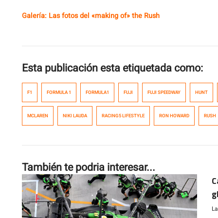
Galería: Las fotos del «making of» the Rush
Esta publicación esta etiquetada como:
F1
FORMULA 1
FORMULA1
FUJI
FUJI SPEEDWAY
HUNT
MCLAREN
NIKI LAUDA
RACING5 LIFESTYLE
RON HOWARD
RUSH
También te podria interesar...
C
g
La