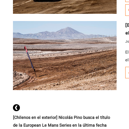
fa
c
[…
[
e
Jo
E
e
b
un
p
im
[Chilenos en el exterior] Nicolás Pino busca el título
de la European Le Mans Series en la última fecha