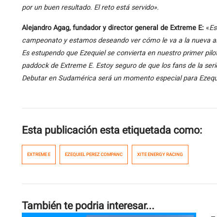
por un buen resultado. El reto está servido»
.
Alejandro Agag, fundador y director general de Extreme E:
«
Es
campeonato y estamos deseando ver cómo le va a la nueva al
Es estupendo que Ezequiel se convierta en nuestro primer pil
paddock de Extreme E. Estoy seguro de que los fans de la ser
Debutar en Sudamérica será un momento especial para Ezequi
Esta publicación esta etiquetada como:
EXTREME E
EZEQUIEL PEREZ COMPANC
XITE ENERGY RACING
También te podria interesar...