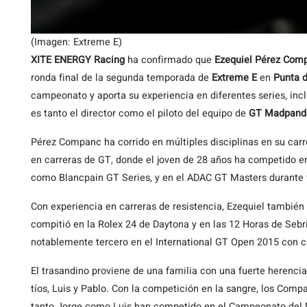
(Imagen: Extreme E)
XITE ENERGY Racing
ha confirmado que
Ezequiel Pérez Com
ronda final de la segunda temporada de
Extreme E
en
Punta d
campeonato y aporta su experiencia en diferentes series, inc
es tanto el director como el piloto del equipo de
GT Madpanda
Pérez Companc ha corrido en múltiples disciplinas en su carr
en carreras de GT, donde el joven de 28 años ha competido e
como Blancpain GT Series, y en el ADAC GT Masters durante 
Con experiencia en carreras de resistencia, Ezequiel también
compitió en la Rolex 24 de Daytona y en las 12 Horas de Seb
notablemente tercero en el International GT Open 2015 con c
El trasandino proviene de una familia con una fuerte herencia
tíos, Luis y Pablo. Con la competición en la sangre, los Compa
tanto Jorge como Luis han competido en el Campeonato del M