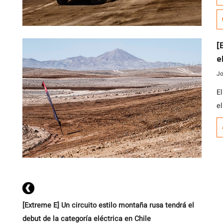
qu
fa
c
[…
[
e
Jo
E
e
b
un
p
im
[Extreme E] Un circuito estilo montaña rusa tendrá el
debut de la categoría eléctrica en Chile