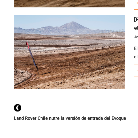
fa
c
[…
[
e
Jo
E
e
b
un
p
im
Land Rover Chile nutre la versión de entrada del Evoque