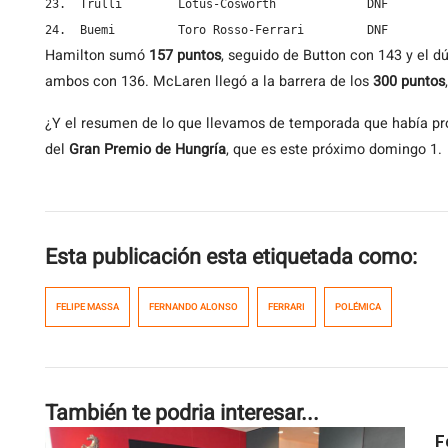
23.  Trulli        Lotus-Cosworth             DNF

24.  Buemi         Toro Rosso-Ferrari         DNF
Hamilton sumó
157 puntos
, seguido de Button con 143 y el d
ambos con 136. McLaren llegó a la barrera de los
300 puntos
¿Y el resumen de lo que llevamos de temporada que había pr
del
Gran Premio de Hungría
, que es este próximo domingo 1.
Esta publicación esta etiquetada como:
FELIPE MASSA
FERNANDO ALONSO
FERRARI
POLÉMICA
También te podria interesar...
F