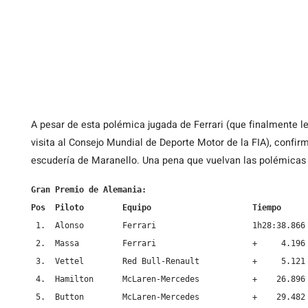
A pesar de esta polémica jugada de Ferrari (que finalmente l
visita al Consejo Mundial de Deporte Motor de la FIA), confir
escudería de Maranello. Una pena que vuelvan las polémicas
Gran Premio de Alemania:

Pos  Piloto        Equipo                     Tiempo
 1.  Alonso        Ferrari                    1h28:38.866

 2.  Massa         Ferrari                    +     4.196

 3.  Vettel        Red Bull-Renault           +     5.121

 4.  Hamilton      McLaren-Mercedes           +    26.896

 5.  Button        McLaren-Mercedes           +    29.482
