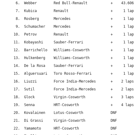
 6.  Webber        Red Bull-Renault           +    43.606

 7.  Kubica        Renault                    +     1 lap

 8.  Rosberg       Mercedes                   +     1 lap

 9.  Schumacher    Mercedes                   +     1 lap

10.  Petrov        Renault                    +     1 lap

11.  Kobayashi     Sauber-Ferrari             +     1 lap

12.  Barrichello   Williams-Cosworth          +     1 lap

13.  Hulkenberg    Williams-Cosworth          +     1 lap

14.  De la Rosa    Sauber-Ferrari             +     1 lap

15.  Alguersuari   Toro Rosso-Ferrari         +     1 lap

16.  Liuzzi        Force India-Mercedes       +    2 laps

17.  Sutil         Force India-Mercedes       +    2 laps

18.  Glock         Virgin-Cosworth            +    3 laps

19.  Senna         HRT-Cosworth               +    4 laps

20.  Kovalainen    Lotus-Cosworth             DNF

21.  Di Grassi     Virgin-Cosworth            DNF

22.  Yamamoto      HRT-Cosworth               DNF
