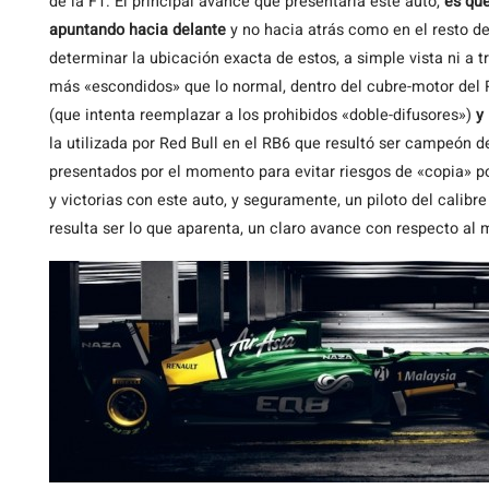
de la F1. El principal avance que presentaría este auto,
es que
apuntando hacia delante
y no hacia atrás como en el resto d
determinar la ubicación exacta de estos, a simple vista ni a t
más «escondidos» que lo normal, dentro del cubre-motor del
(que intenta reemplazar a los prohibidos «doble-difusores»)
y 
la utilizada por Red Bull en el RB6 que resultó ser campeón
presentados por el momento para evitar riesgos de «copia» po
y victorias con este auto, y seguramente, un piloto del calibr
resulta ser lo que aparenta, un claro avance con respecto al