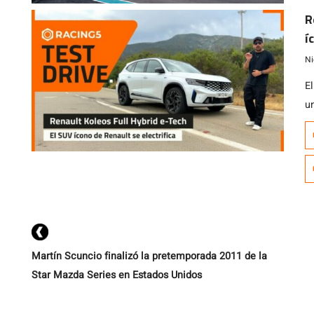
s
R
2
í
Ni
El
u
S
t
u
di
e
Martín Scuncio finalizó la pretemporada 2011 de la
Star Mazda Series en Estados Unidos