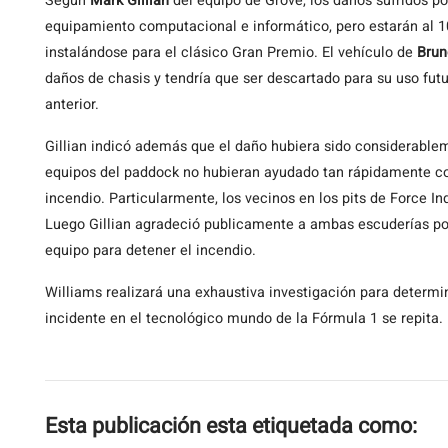
Según
Mark Gillian
del equipo de Grove, los daños sufridos p
equipamiento computacional e informático, pero estarán al 
instalándose para el clásico Gran Premio. El vehículo de
Brun
daños de chasis y tendría que ser descartado para su uso fut
anterior.
Gillian indicó además que el daño hubiera sido considerable
equipos del paddock no hubieran ayudado tan rápidamente con
incendio. Particularmente, los vecinos en los pits de Force I
Luego Gillian agradeció publicamente a ambas escuderías por 
equipo para detener el incendio.
Williams realizará una exhaustiva investigación para determin
incidente en el tecnológico mundo de la Fórmula 1 se repita.
Esta publicación esta etiquetada como: