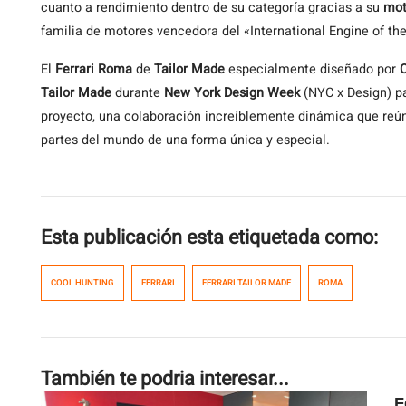
cuanto a rendimiento dentro de su categoría gracias a su
mot
familia de motores vencedora del «International Engine of th
El
Ferrari Roma
de
Tailor Made
especialmente diseñado por
C
Tailor Made
durante
New York Design Week
(NYC x Design) pa
proyecto, una colaboración increíblemente dinámica que reúne
partes del mundo de una forma única y especial.
Esta publicación esta etiquetada como:
COOL HUNTING
FERRARI
FERRARI TAILOR MADE
ROMA
También te podria interesar...
F