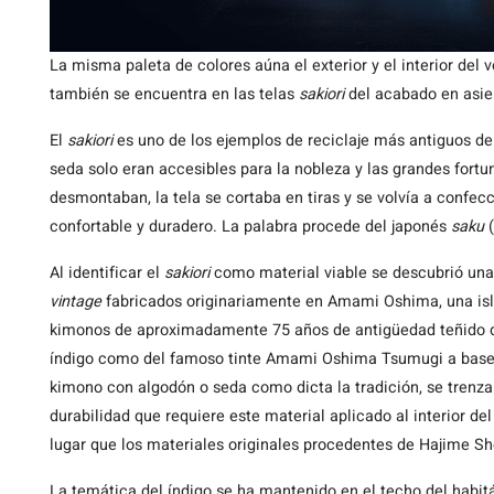
La misma paleta de colores aúna el exterior y el interior del ve
también se encuentra en las telas
sakiori
del acabado en asien
El
sakiori
es uno de los ejemplos de reciclaje más antiguos del
seda solo eran accesibles para la nobleza y las grandes fort
desmontaban, la tela se cortaba en tiras y se volvía a confecc
confortable y duradero. La palabra procede del japonés
saku
(
Al identificar el
sakiori
como material viable se descubrió una 
vintage
fabricados originariamente en Amami Oshima, una isla
kimonos de aproximadamente 75 años de antigüedad teñido de
índigo como del famoso tinte Amami Oshima Tsumugi a base de
kimono con algodón o seda como dicta la tradición, se trenzar
durabilidad que requiere este material aplicado al interior de
lugar que los materiales originales procedentes de Hajime Sho
La temática del índigo se ha mantenido en el techo del habit