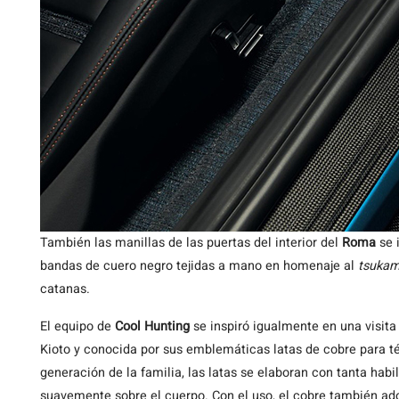
También las manillas de las puertas del interior del
Roma
se 
bandas de cuero negro tejidas a mano en homenaje al
tsukam
catanas.
El equipo de
Cool Hunting
se inspiró igualmente en una visita
Kioto y conocida por sus emblemáticas latas de cobre para té.
generación de la familia, las latas se elaboran con tanta habi
suavemente sobre el cuerpo. Con el uso, el cobre también ad