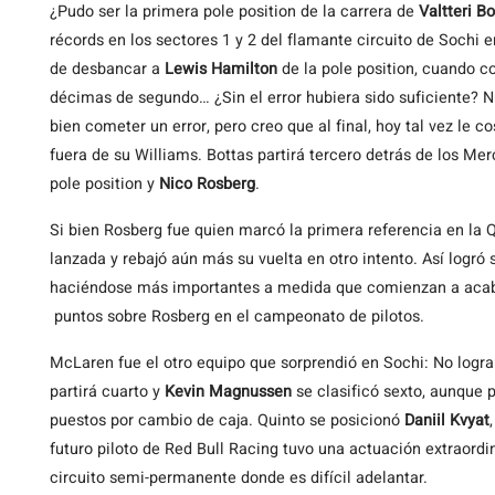
¿Pudo
ser la primera pole position de la carrera de
Valtteri Bo
récords en los sectores 1 y 2 del flamante circuito de Sochi 
de desbancar a
Lewis Hamilton
de la pole position, cuando co
décimas de segundo… ¿Sin el error hubiera sido suficiente? 
bien cometer un error, pero creo que al final, hoy tal vez le
fuera de su Williams. Bottas partirá tercero detrás de los Me
pole position y
Nico Rosberg
.
Si bien Rosberg fue quien marcó la primera referencia en la 
lanzada y rebajó aún más su vuelta en otro intento. Así logró
haciéndose más importantes a medida que comienzan a acabar
puntos sobre Rosberg en el campeonato de pilotos.
McLaren fue el otro equipo que sorprendió en Sochi: No logra
partirá cuarto y
Kevin Magnussen
se clasificó sexto, aunque 
puestos por cambio de caja. Quinto se posicionó
Daniil Kvyat
futuro piloto de Red Bull Racing tuvo una actuación extraor
circuito semi-permanente donde es difícil adelantar.