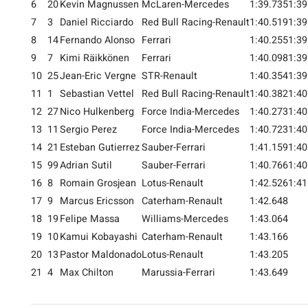
6
20
Kevin Magnussen
McLaren-Mercedes
1:39.735
1:39
7
3
Daniel Ricciardo
Red Bull Racing-Renault
1:40.519
1:39
8
14
Fernando Alonso
Ferrari
1:40.255
1:39
9
7
Kimi Räikkönen
Ferrari
1:40.098
1:39
10
25
Jean-Eric Vergne
STR-Renault
1:40.354
1:39
11
1
Sebastian Vettel
Red Bull Racing-Renault
1:40.382
1:40
12
27
Nico Hulkenberg
Force India-Mercedes
1:40.273
1:40
13
11
Sergio Perez
Force India-Mercedes
1:40.723
1:40
14
21
Esteban Gutierrez
Sauber-Ferrari
1:41.159
1:40
15
99
Adrian Sutil
Sauber-Ferrari
1:40.766
1:40
16
8
Romain Grosjean
Lotus-Renault
1:42.526
1:41
17
9
Marcus Ericsson
Caterham-Renault
1:42.648
18
19
Felipe Massa
Williams-Mercedes
1:43.064
19
10
Kamui Kobayashi
Caterham-Renault
1:43.166
20
13
Pastor Maldonado
Lotus-Renault
1:43.205
21
4
Max Chilton
Marussia-Ferrari
1:43.649