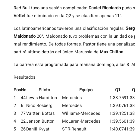
Red Bull tuvo una sesión complicada:
Daniel Ricciardo
pudo s
Vettel
fue eliminado en la Q2 y se clasificó apenas 11°.
Los latinoamericanos tuvieron una clasificación regular:
Serg
Maldonado
20°. Maldonado tuvo problemas con la unidad de po
mal rendimiento. De todas formas, Pastor tiene una penaliza
partirá último detrás del único Marussia de
Max Chilton
.
La carrera está programada para mañana domingo, a las 8 AM
Resultados
Pos
No
Piloto
Equipo
Q1
Q
1
44
Lewis Hamilton
Mercedes
1:38.759
1:38
2
6
Nico Rosberg
Mercedes
1:39.076
1:38
3
77
Valtteri Bottas
Williams-Mercedes
1:39.125
1:38
4
22
Jenson Button
McLaren-Mercedes
1:39.560
1:39
5
26
Daniil Kvyat
STR-Renault
1:40.074
1:39