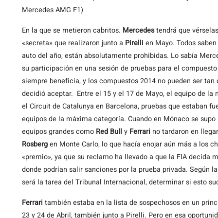
Mercedes AMG F1)
En la que se metieron cabritos.
Mercedes
tendrá que vérselas 
«secreta» que realizaron junto a
Pirelli
en Mayo. Todos saben 
auto del año, están absolutamente prohibidas. Lo sabía Merc
su participación en una sesión de pruebas para el compuesto 
siempre beneficia, y los compuestos 2014 no pueden ser tan di
decidió aceptar. Entre el 15 y el 17 de Mayo, el equipo de la
el Circuit de Catalunya en Barcelona, pruebas que estaban fue
equipos de la máxima categoría. Cuando en Mónaco se supo lo
equipos grandes como
Red Bull
y
Ferrari
no tardaron en llegar
Rosberg
en Monte Carlo, lo que hacía enojar aún más a los chi
«premio», ya que su reclamo ha llevado a que la FIA decida m
donde podrían salir sanciones por la prueba privada. Según la 
será la tarea del Tribunal Internacional, determinar si esto su
Ferrari
también estaba en la lista de sospechosos en un princi
23 y 24 de Abril, también junto a Pirelli. Pero en esa oportunid