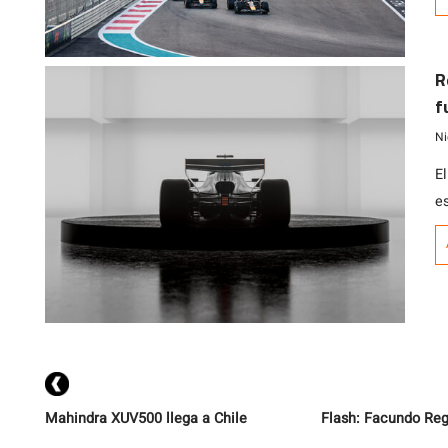
F
t
s
R
2
f
Ni
El
e
Mahindra XUV500 llega a Chile
Flash: Facundo Rega