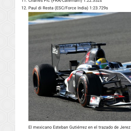
Charles Pic (FRA/Caterham) 1:22.352s
Paul di Resta (ESC/Force India) 1:23.729s
El mexicano Esteban Gutiérrez en el trazado de Jerez