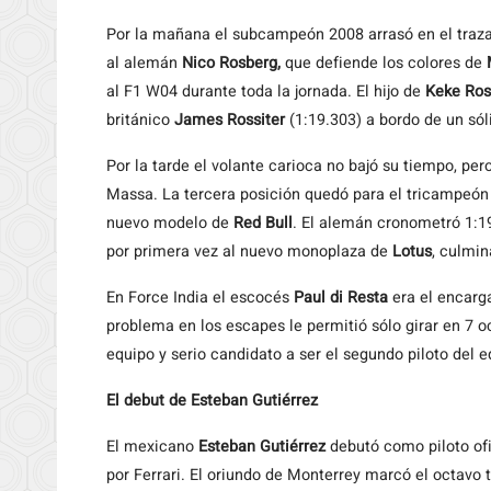
Por la mañana el subcampeón 2008 arrasó en el traza
al alemán
Nico Rosberg,
que defiende los colores de
al F1 W04 durante toda la jornada. El hijo de
Keke Ro
británico
James Rossiter
(1:19.303) a bordo de un só
Por la tarde el volante carioca no bajó su tiempo, per
Massa. La tercera posición quedó para el tricampeó
nuevo modelo de
Red Bull
. El alemán cronometró 1:
por primera vez al nuevo monoplaza de
Lotus
, culmin
En Force India el escocés
Paul di Resta
era el encarg
problema en los escapes le permitió sólo girar en 7 
equipo y serio candidato a ser el segundo piloto del e
El debut de Esteban Gutiérrez
El mexicano
Esteban Gutiérrez
debutó como piloto of
por Ferrari. El oriundo de Monterrey marcó el octavo 