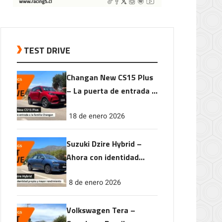
TEST DRIVE
Changan New CS15 Plus
– La puerta de entrada a
la familia Changan
18 de enero 2026
Suzuki Dzire Hybrid –
Ahora con identidad
propia y mayor
8 de enero 2026
rendimiento
Volkswagen Tera –