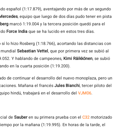
do español (1:17.879), aventajando por más de un segundo
Mercedes
, equipo que luego de dos días pudo tener en pista
sberg
marcó 1:19.004 y la tercera posición quedó para el
lido
Force India
que se ha lucido en estos tres días.
o sí lo hizo Rosberg (1:18.766), acortando las distancias con
n mundial
Sebastian Vettel
, que por primera vez se subió al
19.052. Y hablando de campeones,
Kimi Räikkönen
, se subió
ando en la cuarta posición (1:19.200).
ado de continuar el desarrollo del nuevo monoplaza, pero un
ocaciones. Mañana el francés
Jules Bianchi
, tercer piloto del
quipo hindú, trabajará en el desarrollo del
VJM06
.
icial de
Sauber
en su primera prueba con el
C32
motorizado
tiempo por la mañana (1:19.995). En horas de la tarde, el