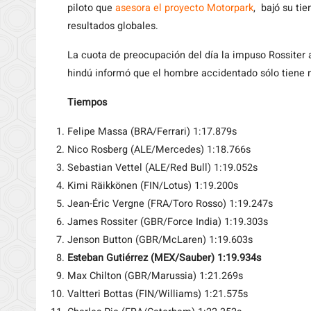
piloto que
asesora el proyecto Motorpark
, bajó su ti
resultados globales.
La cuota de preocupación del día la impuso Rossiter 
hindú informó que el hombre accidentado sólo tiene
Tiempos
Felipe Massa (BRA/Ferrari) 1:17.879s
Nico Rosberg (ALE/Mercedes) 1:18.766s
Sebastian Vettel (ALE/Red Bull) 1:19.052s
Kimi Räikkönen (FIN/Lotus) 1:19.200s
Jean-Éric Vergne (FRA/Toro Rosso) 1:19.247s
James Rossiter (GBR/Force India) 1:19.303s
Jenson Button (GBR/McLaren) 1:19.603s
Esteban Gutiérrez (MEX/Sauber) 1:19.934s
Max Chilton (GBR/Marussia) 1:21.269s
Valtteri Bottas (FIN/Williams) 1:21.575s