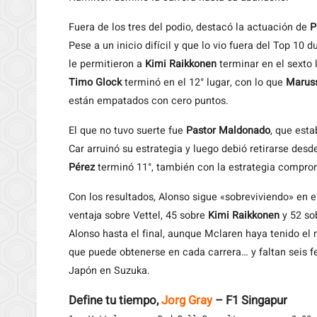
Fuera de los tres del podio, destacó la actuación de
P
Pese a un inicio difícil y que lo vio fuera del Top 10 
le permitieron a
Kimi Raikkonen
terminar en el sexto 
Timo Glock
terminó en el 12° lugar, con lo que
Marus
están empatados con cero puntos.
El que no tuvo suerte fue
Pastor Maldonado
, que est
Car arruinó su estrategia y luego debió retirarse desd
Pérez
terminó 11°, también con la estrategia comprom
Con los resultados, Alonso sigue «sobreviviendo» en 
ventaja sobre Vettel, 45 sobre
Kimi Raikkonen
y 52 so
Alonso hasta el final, aunque Mclaren haya tenido el
que puede obtenerse en cada carrera… y faltan seis 
Japón en Suzuka.
Define tu tiempo,
Jorg Gray
– F1 Singapur