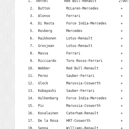
1.  Vettel        Red Bull-Renault           2:00:2
 2.  Button        McLaren-Mercedes           +    
 3.  Alonso        Ferrari                    +    
 4.  Di Resta      Force India-Mercedes       +    
 5.  Rosberg       Mercedes                   +    
 6.  Raikkonen     Lotus-Renault              +    
 7.  Grosjean      Lotus-Renault              +    
 8.  Massa         Ferrari                    +    
 9.  Ricciardo     Toro Rosso-Ferrari         +    
10.  Webber        Red Bull-Renault           +    
11.  Perez         Sauber-Ferrari             +    
12.  Glock         Marussia-Cosworth          +   
13.  Kobayashi     Sauber-Ferrari             +   
14.  Hulkenberg    Force India-Mercedes       +   
15.  Pic           Marussia-Cosworth          +   
16.  Kovalainen    Caterham-Renault           +   
17.  De la Rosa    HRT-Cosworth               +   
18.  Senna         Williams-Renault           +   