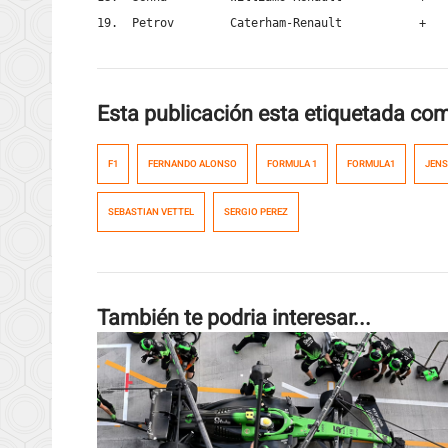
19.  Petrov        Caterham-Renault           +   
Esta publicación esta etiquetada co
F1
FERNANDO ALONSO
FORMULA 1
FORMULA1
JEN
SEBASTIAN VETTEL
SERGIO PEREZ
También te podria interesar...