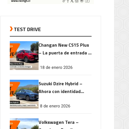
TEST DRIVE
Changan New CS15 Plus
– La puerta de entrada a
la familia Changan
18 de enero 2026
Suzuki Dzire Hybrid –
Ahora con identidad
propia y mayor
8 de enero 2026
rendimiento
Volkswagen Tera –