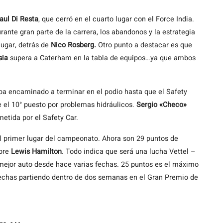
aul Di Resta
, que cerró en el cuarto lugar con el Force India.
durante gran parte de la carrera, los abandonos y la estrategia
lugar, detrás de
Nico Rosberg.
Otro punto a destacar es que
sia
supera a Caterham en la tabla de equipos…ya que ambos
aba encaminado a terminar en el podio hasta que el Safety
e el 10° puesto por problemas hidráulicos.
Sergio «Checo»
etida por el Safety Car.
el primer lugar del campeonato. Ahora son 29 puntos de
bre
Lewis Hamilton
. Todo indica que será una lucha Vettel –
 mejor auto desde hace varias fechas. 25 puntos es el máximo
fechas partiendo dentro de dos semanas en el Gran Premio de