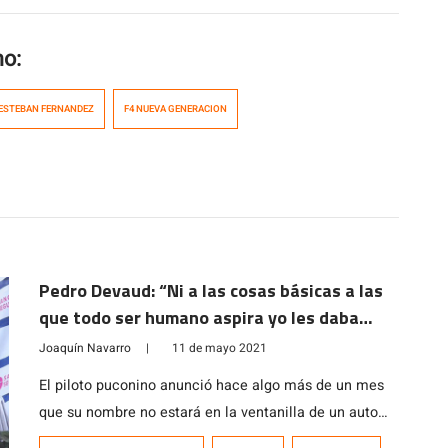
mo:
ESTEBAN FERNANDEZ
F4 NUEVA GENERACION
Pedro Devaud: “Ni a las cosas básicas a las
que todo ser humano aspira yo les daba
importancia”
Joaquín Navarro
|
11 de mayo 2021
El piloto puconino anunció hace algo más de un mes
que su nombre no estará en la ventanilla de un auto
del RallyMobil este año. No sabe si podrá volver a