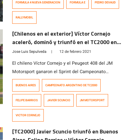
FORMULA 4 NUEVA GENERACION
FORMULA E
PEDRO DEVAUD
correr después de este hiato para defender su par de
subcampeonatos conseguidos en dicha competencia o
RALLYMOBIL
su título de campeón en la Fórmula 4 […]
[Chilenos en el exterior] Víctor Cornejo
aceleró, dominó y triunfó en el TC2000 en
Buenos Aires
Jose Luis Sepulveda
|
12 de febrero 2021
El chileno Víctor Cornejo y el Peugeot 408 del JM
Motorsport ganaron el Sprint del Campeonato
Argentino de TC2000 en el circuito número 6 del
BUENOS AIRES
CAMPEONATO ARGENTINO DE TC2000
autódromo Oscar y Juan Gálvez de la Ciudad de
Buenos Aires, sede del Gran Premio Coronación de la
FELIPE BARRIOS
JAVIER SCUNCIO
JM MOTORSPORT
temporada 2020. Matías Cravero (FDC Motor Sports) y
Tomás Cingolani (Ambrogio Racing) completaron […]
VICTOR CORNEJO
[TC2000] Javier Scuncio triunfó en Buenos
Aires. Felipe Barrios y Víctor Cornejo