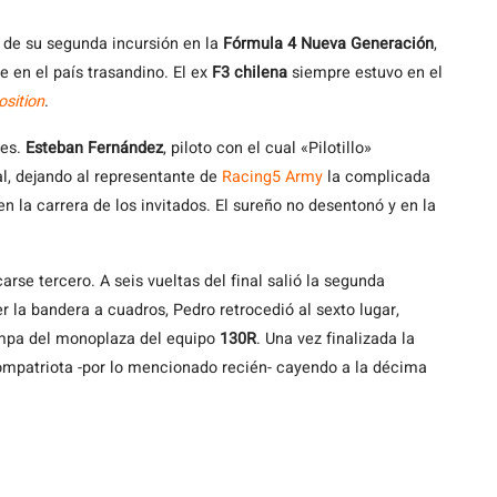
 de su segunda incursión en la
Fórmula 4 Nueva Generación
,
 en el país trasandino. El ex
F3 chilena
siempre estuvo en el
osition
.
res.
Esteban Fernández
, piloto con el cual «Pilotillo»
l, dejando al representante de
Racing5 Army
la complicada
 la carrera de los invitados. El sureño no desentonó y en la
carse tercero. A seis vueltas del final salió la segunda
 la bandera a cuadros, Pedro retrocedió al sexto lugar,
rompa del monoplaza del equipo
130R
. Una vez finalizada la
ompatriota -por lo mencionado recién- cayendo a la décima