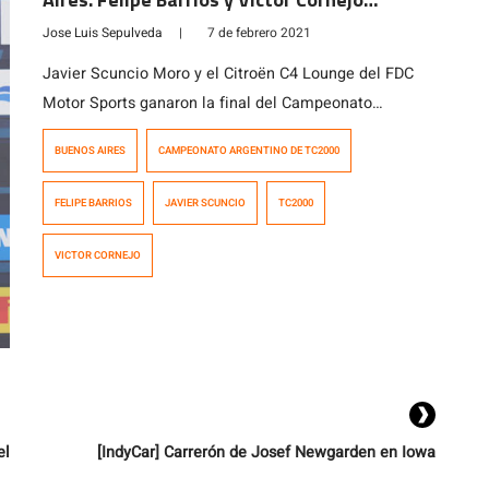
cruzaron la meta en el top ten
Jose Luis Sepulveda
|
7 de febrero 2021
Javier Scuncio Moro y el Citroën C4 Lounge del FDC
Motor Sports ganaron la final del Campeonato
Argentino de TC2000 en el circuito número 8 del
BUENOS AIRES
CAMPEONATO ARGENTINO DE TC2000
autódromo Oscar y Juan Gálvez de la Ciudad de
Buenos Aires, epicentro de la undécima fecha de la
FELIPE BARRIOS
JAVIER SCUNCIO
TC2000
temporada 2020. Matías Cravero (FDC Motor Sports) y
el uruguayo Rodrigo […]
VICTOR CORNEJO
el
[IndyCar] Carrerón de Josef Newgarden en Iowa