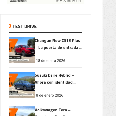
TEST DRIVE
Changan New CS15 Plus
– La puerta de entrada a
la familia Changan
18 de enero 2026
Suzuki Dzire Hybrid –
Ahora con identidad
propia y mayor
8 de enero 2026
rendimiento
Volkswagen Tera –