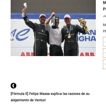
M
P
Jo
M
P
d
É
M
p
el
[Fórmula E] Felipe Massa explica las razones de su
alejamiento de Venturi