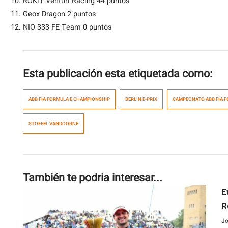
ROKiT Venturi Racing 44 puntos
Geox Dragon 2 puntos
NIO 333 FE Team 0 puntos
Esta publicación esta etiquetada como:
ABB FIA FORMULA E CHAMPIONSHIP
BERLIN E-PRIX
CAMPEONATO ABB FIA F
STOFFEL VANDOORNE
También te podria interesar...
E
R
Jo