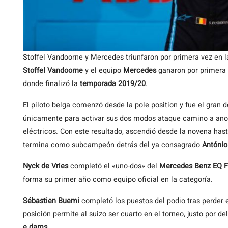
Stoffel Vandoorne y Mercedes triunfaron por primera vez en 
Stoffel Vandoorne
y el equipo
Mercedes
ganaron por primera v
donde finalizó la
temporada 2019/20
.
El piloto belga comenzó desde la pole position y fue el gran 
únicamente para activar sus dos modos ataque camino a anota
eléctricos. Con este resultado, ascendió desde la novena hast
termina como subcampeón detrás del ya consagrado
António
Nyck de Vries
completó el «uno-dos» del
Mercedes Benz EQ F
forma su primer año como equipo oficial en la categoría.
Sébastien Buemi
completó los puestos del podio tras perder e
posición permite al suizo ser cuarto en el torneo, justo por de
e.dams
.