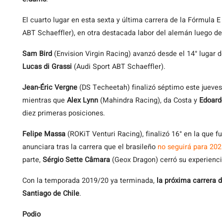
El cuarto lugar en esta sexta y última carrera de la Fórmula 
ABT Schaeffler), en otra destacada labor del alemán luego de
Sam Bird
(Envision Virgin Racing) avanzó desde el 14° lugar de
Lucas di Grassi
(Audi Sport ABT Schaeffler).
Jean-Éric Vergne
(DS Techeetah) finalizó séptimo este jueve
mientras que
Alex Lynn
(Mahindra Racing), da Costa y
Edoard
diez primeras posiciones.
Felipe Massa
(ROKiT Venturi Racing), finalizó 16° en la que f
anunciara tras la carrera que el brasileño
no seguirá para 202
parte,
Sérgio Sette Câmara
(Geox Dragon) cerró su experiencia
Con la temporada 2019/20 ya terminada,
la próxima carrera d
Santiago de Chile
.
Podio