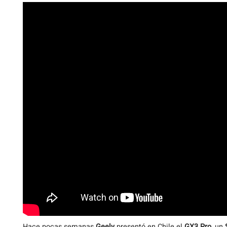
Hace pocas semanas
Geely
presentó en Chile el
GX3 Pro
, un