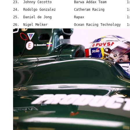
23.  Johnny Cecotto           Barwa Addax Team          1:
24.  Rodolgo Gonzalez         Catheram Racing           1:
25.  Daniel de Jong           Rapax                     1:
26.  Nigel Melker             Ocean Racing Technology   1