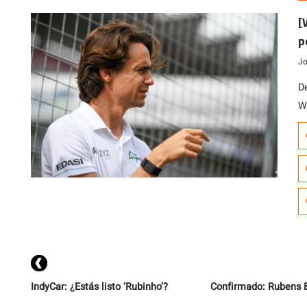
[
p
Jo
D
W
O
d
p
e
T
IndyCar: ¿Estás listo ‘Rubinho’?
Confirmado: Rubens B