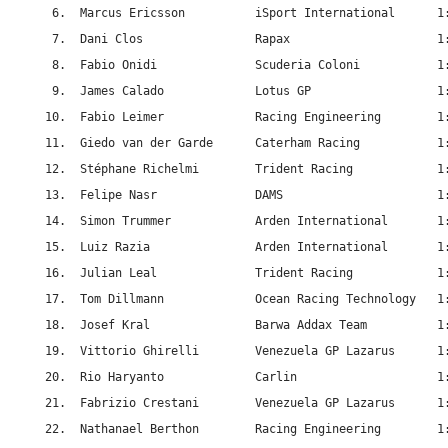
 6.  Marcus Ericsson          iSport International      1:
 7.  Dani Clos                Rapax                     1:
 8.  Fabio Onidi              Scuderia Coloni           1:
 9.  James Calado             Lotus GP                  1:
10.  Fabio Leimer             Racing Engineering        1:
11.  Giedo van der Garde      Caterham Racing           1:
12.  Stéphane Richelmi        Trident Racing            1:
13.  Felipe Nasr              DAMS                      1:
14.  Simon Trummer            Arden International       1:
15.  Luiz Razia               Arden International       1:
16.  Julian Leal              Trident Racing            1:
17.  Tom Dillmann             Ocean Racing Technology   1:
18.  Josef Kral               Barwa Addax Team          1:
19.  Vittorio Ghirelli        Venezuela GP Lazarus      1:
20.  Rio Haryanto             Carlin                    1:
21.  Fabrizio Crestani        Venezuela GP Lazarus      1:
22.  Nathanael Berthon        Racing Engineering        1: