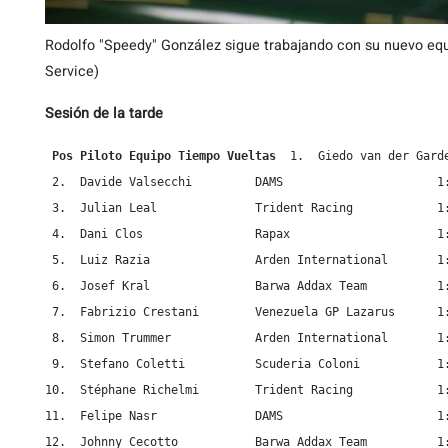
Rodolfo "Speedy" González sigue trabajando con su nuevo eq
Service)
Sesión de la tarde
 Pos Piloto Equipo Tiempo Vueltas 
 1.  Giedo van der Gard
 2.  Davide Valsecchi         DAMS                      1:
 3.  Julian Leal              Trident Racing            1:
 4.  Dani Clos                Rapax                     1:
 5.  Luiz Razia               Arden International       1:
 6.  Josef Kral               Barwa Addax Team          1:
 7.  Fabrizio Crestani        Venezuela GP Lazarus      1:
 8.  Simon Trummer            Arden International       1:
 9.  Stefano Coletti          Scuderia Coloni           1:
10.  Stéphane Richelmi        Trident Racing            1:
11.  Felipe Nasr              DAMS                      1:
12.  Johnny Cecotto           Barwa Addax Team          1: