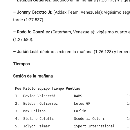
–
Esteban Gutiérrez:
segundo en la mañana (1:25.193) y vigési
– Johnny Cecotto Jr.
(Addax Team, Venezuela): vigésimo segu
tarde (1:27.537).
– Rodolfo González
(Caterham, Venezuela): vigésimo cuarto e
(1:27.680).
– Julián Leal
: décimo sexto en la mañana (1:26.128) y tercero
Tiempos
Sesión de la mañana
 Pos Piloto Equipo Tiempo Vueltas
 1.  Davide Valsecchi         DAMS                      1:
 2.  Esteban Gutierrez        Lotus GP                  1:
 3.  Max Chilton              Carlin                    1:
 4.  Stefano Coletti          Scuderia Coloni           1:
 5.  Jolyon Palmer            iSport International      1: