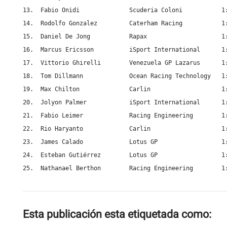
13.  Fabio Onidi              Scuderia Coloni           1:
14.  Rodolfo Gonzalez         Caterham Racing           1:
15.  Daniel De Jong           Rapax                     1:
16.  Marcus Ericsson          iSport International      1:
17.  Vittorio Ghirelli        Venezuela GP Lazarus      1:
18.  Tom Dillmann             Ocean Racing Technology   1:
19.  Max Chilton              Carlin                    1:
20.  Jolyon Palmer            iSport International      1:
21.  Fabio Leimer             Racing Engineering        1:
22.  Rio Haryanto             Carlin                    1:
23.  James Calado             Lotus GP                  1:
24.  Esteban Gutiérrez        Lotus GP                  1:
25.  Nathanael Berthon        Racing Engineering        1
Esta publicación esta etiquetada como: