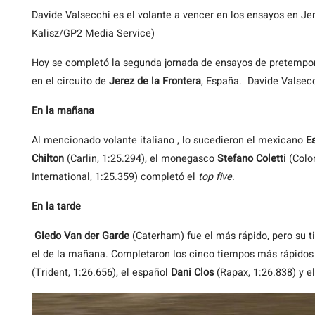
Davide Valsecchi es el volante a vencer en los ensayos en Jer
Kalisz/GP2 Media Service)
Hoy
se completó la segunda jornada de ensayos de pretempo
en el circuito de
Jerez de la Frontera
, España.
Davide Valsecc
En la mañana
Al mencionado volante italiano , lo sucedieron el mexicano
E
Chilton
(Carlin, 1:25.294), el monegasco
Stefano Coletti
(Colon
International, 1:25.359) completó el
top five
.
En la tarde
Giedo Van der Garde
(Caterham) fue el más rápido, pero su 
el de la mañana. Completaron los cinco tiempos más rápidos
(Trident, 1:26.656), el español
Dani Clos
(Rapax, 1:26.838) y e