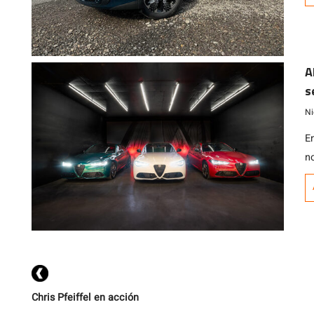
$
A
s
S
Ni
E
n
m
Chris Pfeiffel en acción