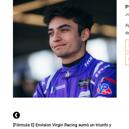
p
Jo
Ay
d
c
o
añ
#
r
[Fórmula E] Envision Virgin Racing sumó un triunfo y