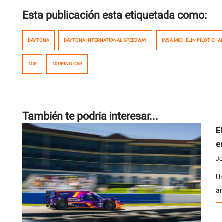
Esta publicación esta etiquetada como:
DAYTONA
DAYTONA INTERNATIONAL SPEEDWAY
IMSA MICHELIN PILOT CHA
TCR
TOURING CAR
También te podria interesar...
E
e
Jo
U
a
a
F