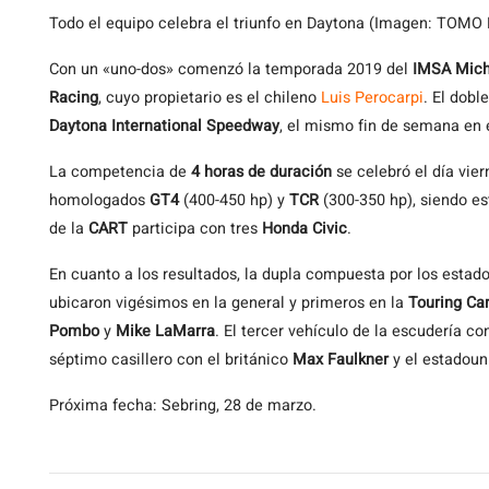
Todo el equipo celebra el triunfo en Daytona (Imagen: TOMO
Con un «uno-dos» comenzó la temporada 2019 del
IMSA Miche
Racing
, cuyo propietario es el chileno
Luis Perocarpi
. El dob
Daytona International Speedway
, el mismo fin de semana en 
La competencia de
4 horas de duración
se celebró el día vie
homologados
GT4
(400-450 hp) y
TCR
(300-350 hp), siendo es
de la
CART
participa con tres
Honda Civic
.
En cuanto a los resultados, la dupla compuesta por los estad
ubicaron vigésimos en la general y primeros en la
Touring Ca
Pombo
y
Mike LaMarra
. El tercer vehículo de la escudería c
séptimo casillero con el británico
Max Faulkner
y el estadou
Próxima fecha: Sebring, 28 de marzo.