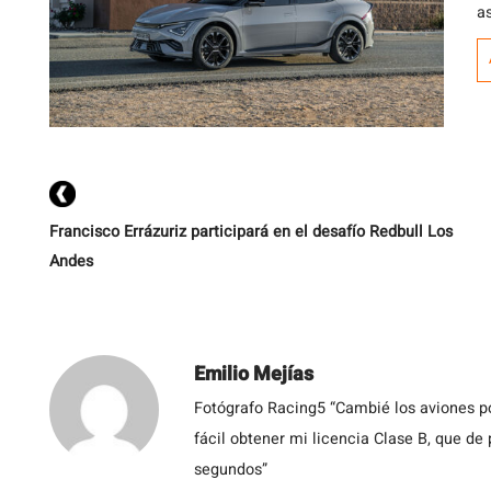
a
E
la
Francisco Errázuriz participará en el desafío Redbull Los
Andes
Emilio Mejías
Fotógrafo Racing5 “Cambié los aviones po
fácil obtener mi licencia Clase B, que de
segundos”