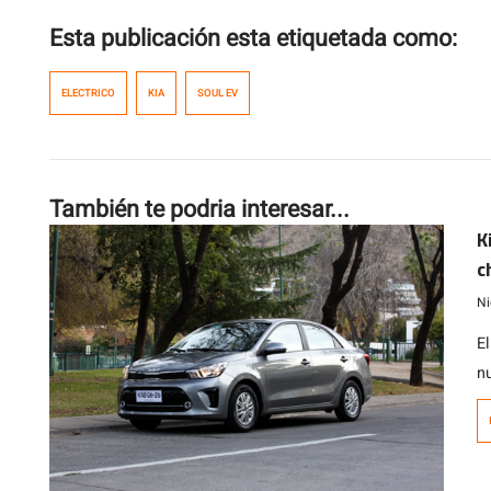
Esta publicación esta etiquetada como:
ELECTRICO
KIA
SOUL EV
También te podria interesar...
K
c
a
Ni
E
n
o
e
p