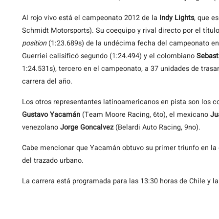
Al
rojo vivo está el campeonato 2012 de la
Indy Lights
, que es
Schmidt Motorsports). Su coequipo y rival directo por el títul
position
(1:23.689s) de la undécima fecha del campeonato en
Guerriei calisificó segundo (1:24.494) y el colombiano
Sebast
1:24.531s), tercero en el campeonato, a 37 unidades de trasan
carrera del año.
Los otros representantes latinoamericanos en pista son los 
Gustavo Yacamán
(Team Moore Racing, 6to), el mexicano
Jua
venezolano
Jorge Goncalvez
(Belardi Auto Racing, 9no).
Cabe mencionar que Yacamán obtuvo su primer triunfo en la c
del trazado urbano.
La carrera está programada para las 13:30 horas de Chile y la