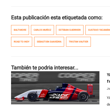
Esta publicación esta etiquetada como:
BALTIMORE
CARLOS MUÑOZ
ESTEBAN GUERRIERI
GUSTAVO YACAMÁN
ROAD TO INDY
SEBASTIÁN SAAVEDRA
TRISTAN VAUTIER
También te podria interesar...
Y
f
C
Jo
Y
d