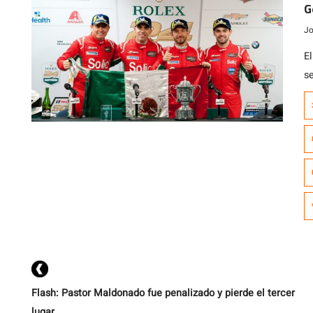
G
c
Jo
E
s
D
p
P
y 
a
Flash: Pastor Maldonado fue penalizado y pierde el tercer
lugar