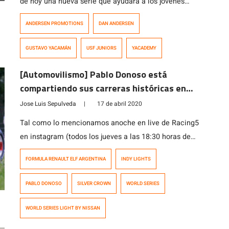
de hoy una nueva serie que ayudará a los jóvenes
talentos a prepararse para la plataforma de desarrollo
ANDERSEN PROMOTIONS
DAN ANDERSEN
de pilotos Road to Indy Presentada por Cooper Tires,
un camino claro hacia la serie NTT IndyCar Series.
GUSTAVO YACAMÁN
USF JUNIORS
YACADEMY
USF Juniors Presentada por Cooper Tires se lanzará en
2022 y ofrecerá […]
[Automovilismo] Pablo Donoso está
compartiendo sus carreras históricas en
YouTube
Jose Luis Sepulveda
|
17 de abril 2020
Tal como lo mencionamos anoche en live de Racing5
en instagram (todos los jueves a las 18:30 horas de
Chile), el expiloto internacional, Pablo Donoso Prado,
FORMULA RENAULT ELF ARGENTINA
INDY LIGHTS
está compartiendo sus carreras históricas en su
cuenta de YouTube. Haciendo un repaso breve e
PABLO DONOSO
SILVER CROWN
WORLD SERIES
histórico de la carrera del santiaguino. Pablo comenzó
su carrera internacional -en monoplazas- en […]
WORLD SERIES LIGHT BY NISSAN