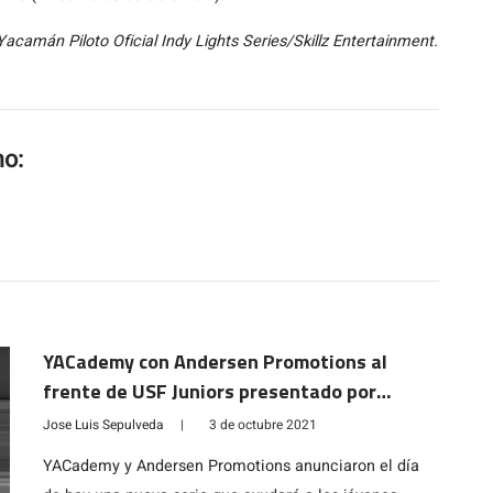
acamán Piloto Oficial Indy Lights Series/Skillz Entertainment.
mo:
YACademy con Andersen Promotions al
frente de USF Juniors presentado por
Cooper Tires
Jose Luis Sepulveda
|
3 de octubre 2021
YACademy y Andersen Promotions anunciaron el día