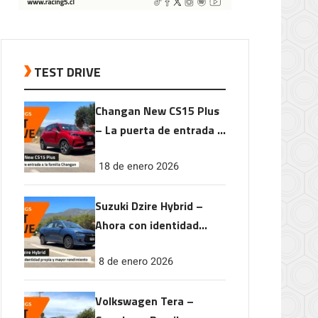
TEST DRIVE
Changan New CS15 Plus
– La puerta de entrada a
la familia Changan
18 de enero 2026
Suzuki Dzire Hybrid –
Ahora con identidad
propia y mayor
8 de enero 2026
rendimiento
Volkswagen Tera –