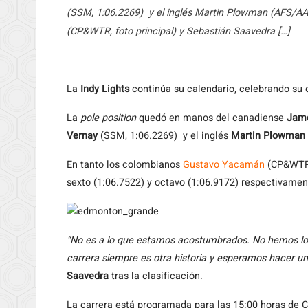
(SSM, 1:06.2269) y el inglés Martin Plowman (AFS/AA
(CP&WTR, foto principal) y Sebastián Saavedra […]
La
Indy Lights
continúa su calendario, celebrando su
La
pole position
quedó en manos del canadiense
Jame
Vernay
(SSM, 1:06.2269) y el inglés
Martin Plowman
En tanto los colombianos
Gustavo Yacamán
(CP&WTR, 
sexto (1:06.7522) y octavo (1:06.9172) respectivamen
“No es a lo que estamos acostumbrados. No hemos log
carrera siempre es otra historia y esperamos hacer un
Saavedra
tras la clasificación.
La carrera está programada para las 15:00 horas de C