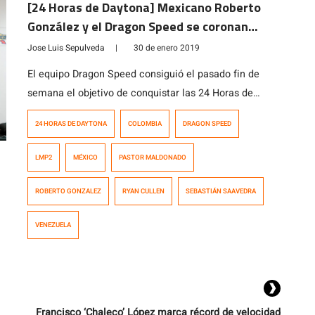
[24 Horas de Daytona] Mexicano Roberto
González y el Dragon Speed se coronan
campeones en la serie LMP2
Jose Luis Sepulveda
|
30 de enero 2019
El equipo Dragon Speed consiguió el pasado fin de
semana el objetivo de conquistar las 24 Horas de
Daytona en la categoría LMP2 de la mano de sus
24 HORAS DE DAYTONA
COLOMBIA
DRAGON SPEED
pilotos, el mexicano Roberto González, el venezolano
Pastor Maldonado, el colombiano Sebastián Saavedra
LMP2
MÉXICO
PASTOR MALDONADO
y el irlandés Ryan Cullen. En una carrera que se vio
acortada por una bandera […]
ROBERTO GONZALEZ
RYAN CULLEN
SEBASTIÁN SAAVEDRA
VENEZUELA
Francisco ‘Chaleco’ López marca récord de velocidad