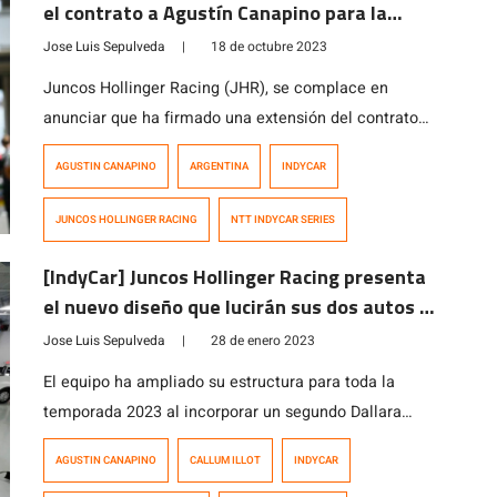
el contrato a Agustín Canapino para la
temporada 2024
Jose Luis Sepulveda
|
18 de octubre 2023
Juncos Hollinger Racing (JHR), se complace en
anunciar que ha firmado una extensión del contrato
con Agustín Canapino. De esta forma “El Titan”
AGUSTIN CANAPINO
ARGENTINA
INDYCAR
continuara conduciendo el auto N° 78 en la NTT
INDYCAR SERIES 2024. Brad Hollinger, copropietario
JUNCOS HOLLINGER RACING
NTT INDYCAR SERIES
de JHR, expresó su entusiasmo y afirmó: «Agustín
Canapino ha sido la sorpresa de la temporada para […]
[IndyCar] Juncos Hollinger Racing presenta
el nuevo diseño que lucirán sus dos autos en
la temporada 2023
Jose Luis Sepulveda
|
28 de enero 2023
El equipo ha ampliado su estructura para toda la
temporada 2023 al incorporar un segundo Dallara
Chevrolet en la máxima categoría de monopostos del
AGUSTIN CANAPINO
CALLUM ILLOT
INDYCAR
automovilismo norteamericano. El británico Callum