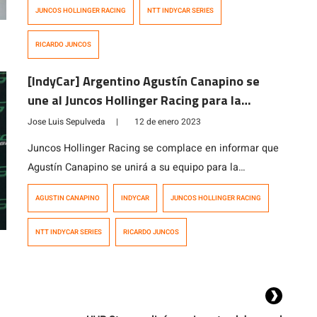
Ilott quien permanecerá en el equipo por segundo año
JUNCOS HOLLINGER RACING
NTT INDYCAR SERIES
consecutivo, conducirá el auto Nro.77, mientras que el
múltiple campeón argentino, Agustín Canapino, tendrá
RICARDO JUNCOS
a su cargo la […]
[IndyCar] Argentino Agustín Canapino se
une al Juncos Hollinger Racing para la
temporada 2023
Jose Luis Sepulveda
|
12 de enero 2023
Juncos Hollinger Racing se complace en informar que
Agustín Canapino se unirá a su equipo para la
temporada completa de la NTT INDYCAR SERIES en
AGUSTIN CANAPINO
INDYCAR
JUNCOS HOLLINGER RACING
2023 y posicionando nuevamente a la República
Argentina en la principal categoría internacional de
NTT INDYCAR SERIES
RICARDO JUNCOS
Estados Unidos. El piloto de 32 años conducirá el
Dallara Chevrolet Nro. 78 y será compañero del
británico […]