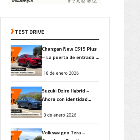
TEST DRIVE
Changan New CS15 Plus
– La puerta de entrada a
la familia Changan
18 de enero 2026
Suzuki Dzire Hybrid –
Ahora con identidad
propia y mayor
8 de enero 2026
rendimiento
Volkswagen Tera –