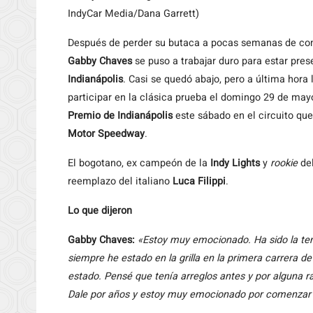
IndyCar Media/Dana Garrett)
Después de perder su butaca a pocas semanas de co
Gabby Chaves
se puso a trabajar duro para estar pre
Indianápolis
. Casi se quedó abajo, pero a última hora
participar en la clásica prueba el domingo 29 de mayo
Premio de Indianápolis
este sábado en el circuito que
Motor Speedway
.
El bogotano, ex campeón de la
Indy Lights
y
rookie
del
reemplazo del italiano
Luca Filippi
.
Lo que dijeron
Gabby Chaves:
«Estoy muy emocionado. Ha sido la tem
siempre he estado en la grilla en la primera carrera d
estado. Pensé que tenía arreglos antes y por alguna 
Dale por años y estoy muy emocionado por comenzar c