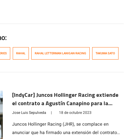
mo:
ERIES
RAHAL
RAHAL LETTERMAN LANIGAN RACING
TAKUMA SATO
[IndyCar] Juncos Hollinger Racing extiende
el contrato a Agustín Canapino para la
temporada 2024
Jose Luis Sepulveda
|
18 de octubre 2023
Juncos Hollinger Racing (JHR), se complace en
anunciar que ha firmado una extensión del contrato