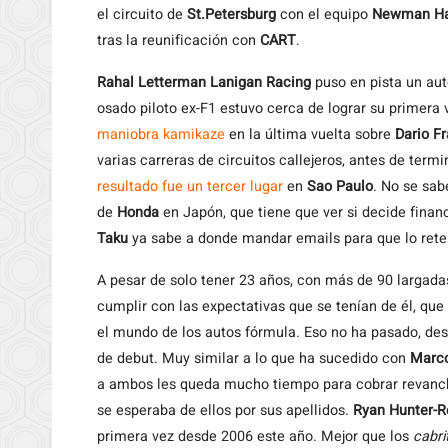
el circuito de
St.Petersburg
con el equipo
Newman Ha
tras la reunificación con
CART
.
Rahal Letterman Lanigan Racing
puso en pista un au
osado piloto ex-F1 estuvo cerca de lograr su primera 
maniobra kamikaze
en la última vuelta sobre
Dario Fr
varias carreras de circuitos callejeros, antes de ter
resultado fue un tercer lugar
en
Sao Paulo
. No se sab
de
Honda
en Japón, que tiene que ver si decide finan
Taku
ya sabe a donde mandar emails para que lo ret
A pesar de solo tener 23 años, con más de 90 largada
cumplir con las expectativas que se tenían de él, qu
el mundo de los autos fórmula. Eso no ha pasado, des
de debut. Muy similar a lo que ha sucedido con
Marco
a ambos les queda mucho tiempo para cobrar revanc
se esperaba de ellos por sus apellidos.
Ryan Hunter-
primera vez desde 2006 este año. Mejor que los
cabri