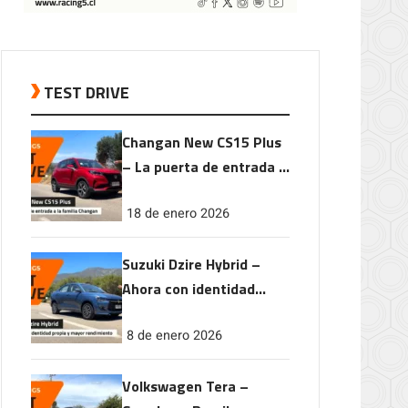
TEST DRIVE
Changan New CS15 Plus
– La puerta de entrada a
la familia Changan
18 de enero 2026
Suzuki Dzire Hybrid –
Ahora con identidad
propia y mayor
8 de enero 2026
rendimiento
Volkswagen Tera –