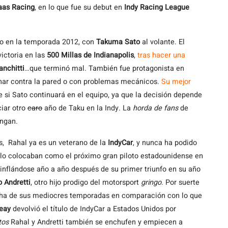
as Racing
, en lo que fue su debut en
Indy Racing League
to en la temporada 2012, con
Takuma Sato
al volante. El
victoria en las
500 Millas de Indianapolis
,
tras hacer una
anchitti
…que terminó mal. También fue protagonista en
minar contra la pared o con problemas mecánicos.
Su mejor
e si Sato continuará en el equipo, ya que la decisión depende
ciar otro
caro
año de Taku en la Indy. La
horda de fans
de
engan.
s, Rahal ya es un veterano de la
IndyCar
, y nunca ha podido
e lo colocaban como el próximo gran piloto estadounidense en
inflándose año a año después de su primer triunfo en su año
 Andretti
, otro hijo prodigo del motorsport
gringo
. Por suerte
ha de sus mediocres temporadas en comparación con lo que
Reay
devolvió el título de IndyCar a Estados Unidos por
tos
Rahal y Andretti también se enchufen y empiecen a