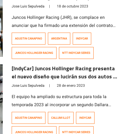
temporada 2024
Jose Luis Sepulveda
|
18 de octubre 2023
Juncos Hollinger Racing (JHR), se complace en
anunciar que ha firmado una extensión del contrato
con Agustín Canapino. De esta forma “El Titan”
AGUSTIN CANAPINO
ARGENTINA
INDYCAR
continuara conduciendo el auto N° 78 en la NTT
INDYCAR SERIES 2024. Brad Hollinger, copropietario
JUNCOS HOLLINGER RACING
NTT INDYCAR SERIES
de JHR, expresó su entusiasmo y afirmó: «Agustín
Canapino ha sido la sorpresa de la temporada para […]
[IndyCar] Juncos Hollinger Racing presenta
el nuevo diseño que lucirán sus dos autos en
la temporada 2023
Jose Luis Sepulveda
|
28 de enero 2023
El equipo ha ampliado su estructura para toda la
temporada 2023 al incorporar un segundo Dallara
Chevrolet en la máxima categoría de monopostos del
AGUSTIN CANAPINO
CALLUM ILLOT
INDYCAR
automovilismo norteamericano. El británico Callum
Ilott quien permanecerá en el equipo por segundo año
JUNCOS HOLLINGER RACING
NTT INDYCAR SERIES