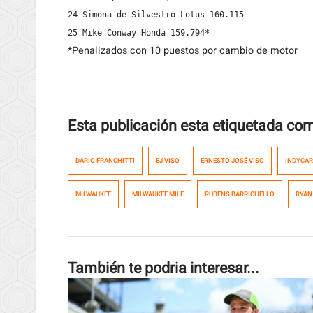
24 Simona de Silvestro Lotus 160.115

25 Mike Conway Honda 159.794*
*Penalizados con 10 puestos por cambio de motor
Esta publicación esta etiquetada co
DARIO FRANCHITTI
EJ VISO
ERNESTO JOSÉ VISO
INDYCAR
MILWAUKEE
MILWAUKEE MILE
RUBENS BARRICHELLO
RYAN
También te podria interesar...