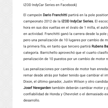
IZOD IndyCar Series en Facebook)
El
campeón
Dario Franchitti
partirá en la pole positi
campeonato 2012 de la
IZOD IndyCar Series.
El escoc
hora en sus dos vueltas en el óvalo de 1 milla, el a
en actividad. Franchitti ganó la carrera desde la pol
pero una penalización de 10 lugares por cambio de mo
la primera fila, en tanto que tercero partirá
Rubens Ba
categoría. Barrichello aprovechó que el cuarto clasif
penalización de 10 puestos por un cambio de motor n
Las penalizaciones por cambios de motor han enreda
remar desde atrás por haber tenido que cambiar el im
Dixon, el último ganador, Justin Wilson y otro candida
Josef Newgarden
también deberán cambiar motor y part
confiabilidad de Honda y Chevrolet o el demasiado e
desarrollo.