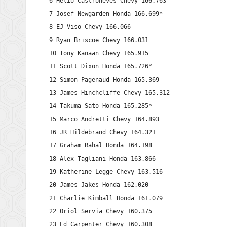
6 Helio Castroneves Chevy 166.763

7 Josef Newgarden Honda 166.699*

8 EJ Viso Chevy 166.066

9 Ryan Briscoe Chevy 166.031

10 Tony Kanaan Chevy 165.915

11 Scott Dixon Honda 165.726*

12 Simon Pagenaud Honda 165.369

13 James Hinchcliffe Chevy 165.312

14 Takuma Sato Honda 165.285*

15 Marco Andretti Chevy 164.893

16 JR Hildebrand Chevy 164.321

17 Graham Rahal Honda 164.198

18 Alex Tagliani Honda 163.866

19 Katherine Legge Chevy 163.516

20 James Jakes Honda 162.020

21 Charlie Kimball Honda 161.079

22 Oriol Servia Chevy 160.375

23 Ed Carpenter Chevy 160.308
