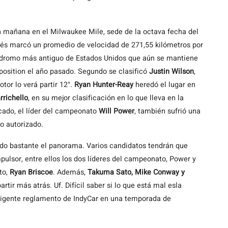
on mañana en el Milwaukee Mile, sede de la octava fecha del
és marcó un promedio de velocidad de 271,55 kilómetros por
utódromo más antiguo de Estados Unidos que aún se mantiene
e position el año pasado. Segundo se clasificó
Justin Wilson
,
tor lo verá partir 12°.
Ryan Hunter-Reay
heredó el lugar en
rrichello
, en su mejor clasificación en lo que lleva en la
icado, el líder del campeonato
Will Power
, también sufrió una
o autorizado.
do bastante el panorama. Varios candidatos tendrán que
pulsor, entre ellos los dos líderes del campeonato, Power y
to,
Ryan Briscoe
. Además,
Takuma Sato, Mike Conway y
ir más atrás. Uf. Difícil saber si lo que está mal esla
xigente reglamento de IndyCar en una temporada de