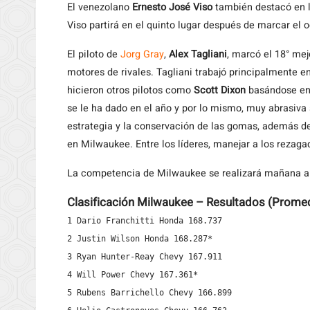
El venezolano
Ernesto José Viso
también destacó en l
Viso partirá en el quinto lugar después de marcar el 
El piloto de
Jorg Gray
,
Alex Tagliani
, marcó el 18° me
motores de rivales. Tagliani trabajó principalmente e
hicieron otros pilotos como
Scott Dixon
basándose en 
se le ha dado en el año y por lo mismo, muy abrasiva 
estrategia y la conservación de las gomas, además de 
en Milwaukee. Entre los líderes, manejar a los rezaga
La competencia de Milwaukee se realizará mañana a 
Clasificación Milwaukee – Resultados (Prome
1 Dario Franchitti Honda 168.737

2 Justin Wilson Honda 168.287*

3 Ryan Hunter-Reay Chevy 167.911

4 Will Power Chevy 167.361*

5 Rubens Barrichello Chevy 166.899
