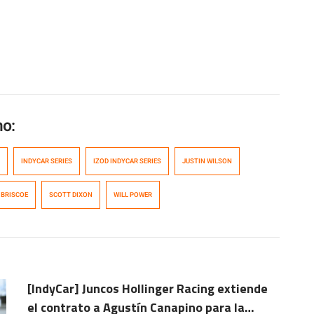
mo:
INDYCAR SERIES
IZOD INDYCAR SERIES
JUSTIN WILSON
 BRISCOE
SCOTT DIXON
WILL POWER
[IndyCar] Juncos Hollinger Racing extiende
el contrato a Agustín Canapino para la