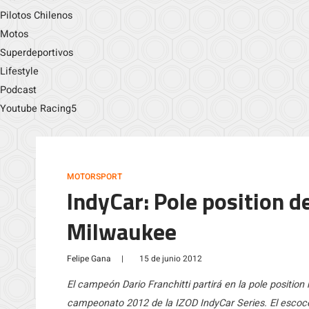
Pilotos Chilenos
Motos
Superdeportivos
Lifestyle
Podcast
Youtube Racing5
MOTORSPORT
IndyCar: Pole position d
Milwaukee
Felipe Gana
|
15 de junio 2012
El campeón Dario Franchitti partirá en la pole positio
campeonato 2012 de la IZOD IndyCar Series. El escoc