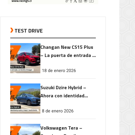
TEST DRIVE
Changan New CS15 Plus
– La puerta de entrada a
la familia Changan
18 de enero 2026
Suzuki Dzire Hybrid –
Ahora con identidad
propia y mayor
8 de enero 2026
rendimiento
Volkswagen Tera –