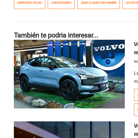
CAMIONES VOLVO
CURIOSIDADES
JEAN-CLAUDE VAN DAMME
USTED N
También te podria interesar...
V
m
Ni
L
m
pa
di
V
m