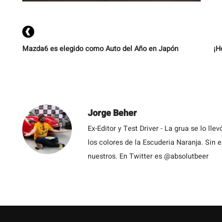
v
p
Mazda6 es elegido como Auto del Año en Japón
¡H
Jorge Beher
Ex-Editor y Test Driver - La grua se lo l
los colores de la Escuderia Naranja. Sin
nuestros. En Twitter es @absolutbeer