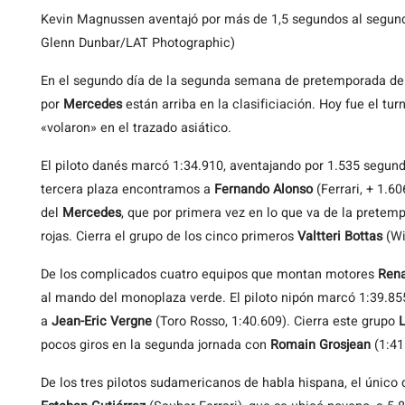
Kevin Magnussen aventajó por más de 1,5 segundos al segund
Glenn Dunbar/LAT Photographic)
En el segundo día de la segunda semana de pretemporada de
por
Mercedes
están arriba en la clasificiación. Hoy fue el tu
«volaron» en el trazado asiático.
El piloto danés marcó 1:34.910, aventajando por 1.535 segun
tercera plaza encontramos a
Fernando Alonso
(Ferrari, + 1.6
del
Mercedes
, que por primera vez en lo que va de la prete
rojas. Cierra
el grupo de los cinco primeros
Valtteri Bottas
(Wi
De los complicados cuatro equipos que montan motores
Rena
al mando del monoplaza verde. El piloto nipón marcó 1:39.8
a
Jean-Eric Vergne
(Toro Rosso, 1:40.609). Cierra este grupo
pocos giros en la segunda jornada con
Romain Grosjean
(1:41
De los tres pilotos sudamericanos de habla hispana, el único