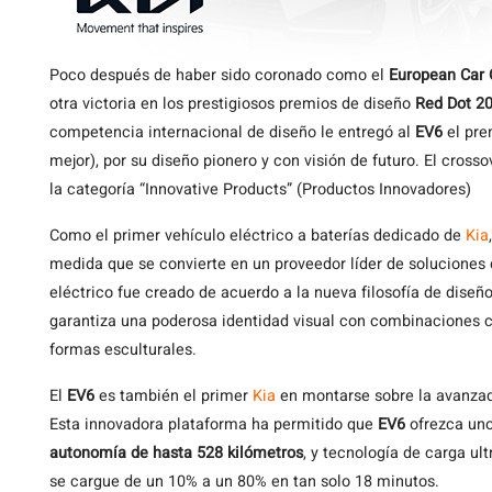
Poco después de haber sido coronado como el
European Car 
otra victoria en los prestigiosos premios de diseño
Red Dot 2
competencia internacional de diseño le entregó al
EV6
el pr
mejor), por su diseño pionero y con visión de futuro. El cros
la categoría “Innovative Products” (Productos Innovadores)
Como el primer vehículo eléctrico a baterías dedicado de
Kia
medida que se convierte en un proveedor líder de soluciones 
eléctrico fue creado de acuerdo a la nueva filosofía de diseñ
garantiza una poderosa identidad visual con combinaciones co
formas esculturales.
El
EV6
es también el primer
Kia
en montarse sobre la avanz
Esta innovadora plataforma ha permitido que
EV6
ofrezca uno
autonomía de hasta 528 kilómetros
, y tecnología de carga ul
se cargue de un 10% a un 80% en tan solo 18 minutos.