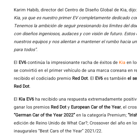
Karim Habib, director del Centro de Diseño Global de Kia, dijo
Kia, ya que es nuestro primer EV completamente dedicado con
Tenemos la ambición de seguir presionando los límites del dis
con diseños ingeniosos, audaces y con visión de futuro. Estos
nuestros equipos y nos alientan a mantener el rumbo hacia u
para todos”
.
El
EV6
continúa la impresionante racha de éxitos de
Kia
en lo
se convirtió en el primer vehículo de una marca coreana en r
recibido el codiciado premio
Red Dot
. El
EV6
es también
el s
Red Dot
.
El
Kia EV6
ha recibido una respuesta extremadamente positi
ganar los premios
Red Dot
y
European Car of the Year
, el cro
“German Car of the Year 2022”
en la categoría Premium;
“Iri
edición de Reino Unido de What Car?; Crossover del año en l
inaugurales “Best Cars of the Year” 2021/22.