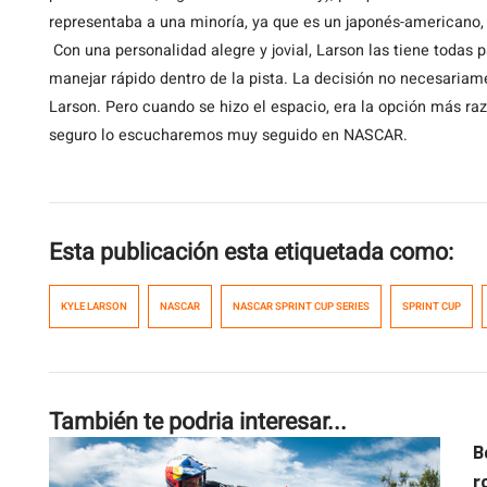
representaba a una minoría, ya que es un japonés-americano,
Con una personalidad alegre y jovial, Larson las tiene todas
manejar rápido dentro de la pista. La decisión no necesaria
Larson. Pero cuando se hizo el espacio, era la opción más ra
seguro lo escucharemos muy seguido en NASCAR.
Esta publicación esta etiquetada como:
KYLE LARSON
NASCAR
NASCAR SPRINT CUP SERIES
SPRINT CUP
También te podria interesar...
B
r