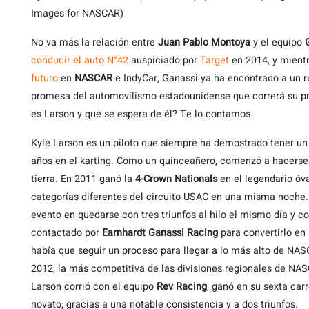
Images for NASCAR)
No va más la relación entre
Juan Pablo Montoya
y el equipo
conducir el auto N°42
auspiciado por
Target
en 2014, y mient
futuro
en
NASCAR
e IndyCar, Ganassi ya ha encontrado a un 
promesa del automovilismo estadounidense que correrá su p
es Larson y qué se espera de él? Te lo contamos.
Kyle Larson es un piloto que siempre ha demostrado tener un 
años en el karting. Como un quinceañero, comenzó a hacerse u
tierra. En 2011 ganó la
4-Crown Nationals
en el legendario óva
categorías diferentes del circuito USAC en una misma noche. 
evento en quedarse con tres triunfos al hilo el mismo día y co
contactado por
Earnhardt Ganassi Racing
para convertirlo en 
había que seguir un proceso para llegar a lo más alto de NAS
2012, la más competitiva de las divisiones regionales de N
Larson corrió con el equipo
Rev Racing
, ganó en su sexta ca
novato, gracias a una notable consistencia y a dos triunfos.