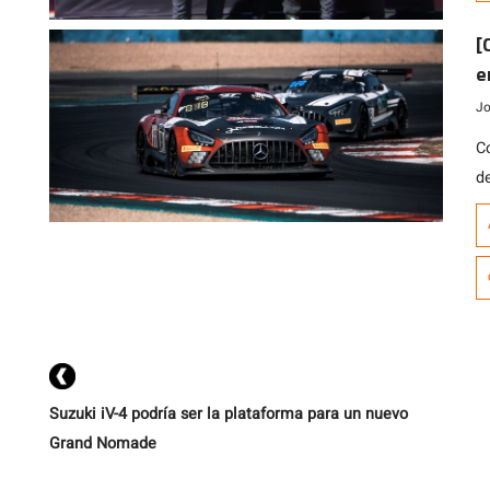
J
[
e
E
Jo
Co
de
la
f
l
Eu
Suzuki iV-4 podría ser la plataforma para un nuevo
Grand Nomade