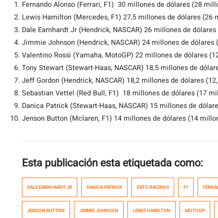
Fernando Alonso (Ferrari, F1) 30 millones de dólares (28 mill
Lewis Hamilton (Mercedes, F1) 27,5 millones de dólares (26 
Dale Earnhardt Jr (Hendrick, NASCAR) 26 millones de dólares 
Jimmie Johnson (Hendrick, NASCAR) 24 millones de dólares (
Valentino Rossi (Yamaha, MotoGP) 22 millones de dólares (12
Tony Stewart (Stewart-Haas, NASCAR) 18,5 millones de dólare
Jeff Gordon (Hendrick, NASCAR) 18,2 millones de dólares (12,
Sebastian Vettel (Red Bull, F1) 18 millones de dólares (17 mi
Danica Patrick (Stewart-Haas, NASCAR) 15 millones de dólare
Jenson Button (Mclaren, F1) 14 millones de dólares (14 millo
Esta publicación esta etiquetada como:
DALE EARNHARDT JR
DANICA PATRICK
DATO RACING5
F1
FERNA
JENSON BUTTON
JIMMIE JOHNSON
LEWIS HAMILTON
MOTOGP