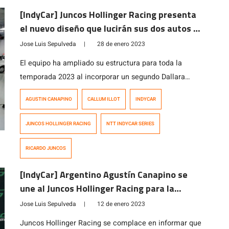
Canapino ha sido la sorpresa de la temporada para […]
[IndyCar] Juncos Hollinger Racing presenta
el nuevo diseño que lucirán sus dos autos en
la temporada 2023
Jose Luis Sepulveda
|
28 de enero 2023
El equipo ha ampliado su estructura para toda la
temporada 2023 al incorporar un segundo Dallara
Chevrolet en la máxima categoría de monopostos del
AGUSTIN CANAPINO
CALLUM ILLOT
INDYCAR
automovilismo norteamericano. El británico Callum
Ilott quien permanecerá en el equipo por segundo año
JUNCOS HOLLINGER RACING
NTT INDYCAR SERIES
consecutivo, conducirá el auto Nro.77, mientras que el
múltiple campeón argentino, Agustín Canapino, tendrá
RICARDO JUNCOS
a su cargo la […]
[IndyCar] Argentino Agustín Canapino se
une al Juncos Hollinger Racing para la
temporada 2023
Jose Luis Sepulveda
|
12 de enero 2023
Juncos Hollinger Racing se complace en informar que