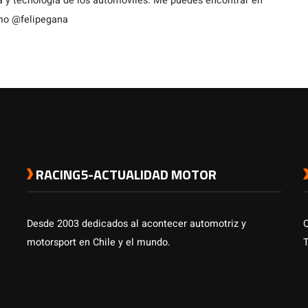
a y tecnología de los automóviles. Me puedes encontrar en
omo @felipegana
RACING5-ACTUALIDAD MOTOR
Desde 2003 dedicados al acontecer automotriz y
motorsport en Chile y el mundo.