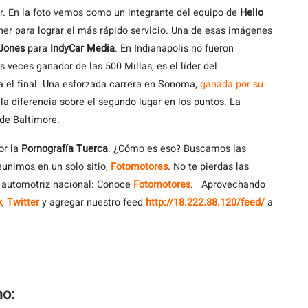
ar. En la foto vemos como un integrante del equipo de
Helio
er para lograr el más rápido servicio. Una de esas imágenes
 Jones
para
IndyCar Media
. En Indianapolis no fueron
s veces ganador de las 500 Millas, es el líder del
a el final. Una esforzada carrera en Sonoma,
ganada por su
la diferencia sobre el segundo lugar en los puntos. La
 de Baltimore.
or la
Pornografía Tuerca
. ¿Cómo es eso? Buscamos las
eunimos en un solo sitio,
Fotomotores
. No te pierdas las
a automotriz nacional: Conoce
Fotomotores
. Aprovechando
k
,
Twitter
y agregar nuestro feed
http://18.222.88.120/feed/
a
mo: