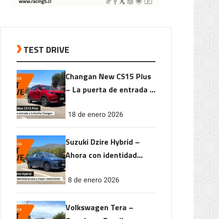
TEST DRIVE
Changan New CS15 Plus
– La puerta de entrada a
la familia Changan
18 de enero 2026
Suzuki Dzire Hybrid –
Ahora con identidad
propia y mayor
8 de enero 2026
rendimiento
Volkswagen Tera –