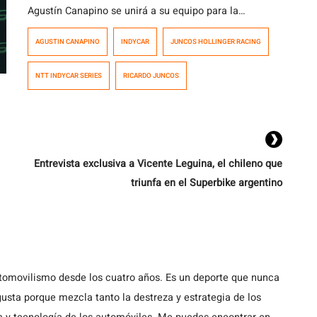
Agustín Canapino se unirá a su equipo para la
temporada completa de la NTT INDYCAR SERIES en
AGUSTIN CANAPINO
INDYCAR
JUNCOS HOLLINGER RACING
2023 y posicionando nuevamente a la República
Argentina en la principal categoría internacional de
NTT INDYCAR SERIES
RICARDO JUNCOS
Estados Unidos. El piloto de 32 años conducirá el
Dallara Chevrolet Nro. 78 y será compañero del
británico […]
Entrevista exclusiva a Vicente Leguina, el chileno que
triunfa en el Superbike argentino
utomovilismo desde los cuatro años. Es un deporte que nunca
usta porque mezcla tanto la destreza y estrategia de los