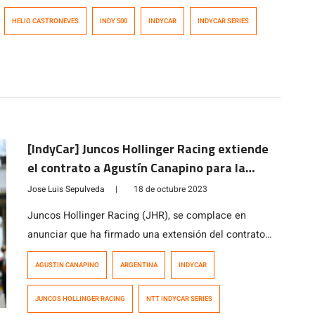
HELIO CASTRONEVES
INDY 500
INDYCAR
INDYCAR SERIES
[IndyCar] Juncos Hollinger Racing extiende
el contrato a Agustín Canapino para la
temporada 2024
Jose Luis Sepulveda
|
18 de octubre 2023
Juncos Hollinger Racing (JHR), se complace en
anunciar que ha firmado una extensión del contrato
con Agustín Canapino. De esta forma “El Titan”
AGUSTIN CANAPINO
ARGENTINA
INDYCAR
continuara conduciendo el auto N° 78 en la NTT
INDYCAR SERIES 2024. Brad Hollinger, copropietario
JUNCOS HOLLINGER RACING
NTT INDYCAR SERIES
de JHR, expresó su entusiasmo y afirmó: «Agustín