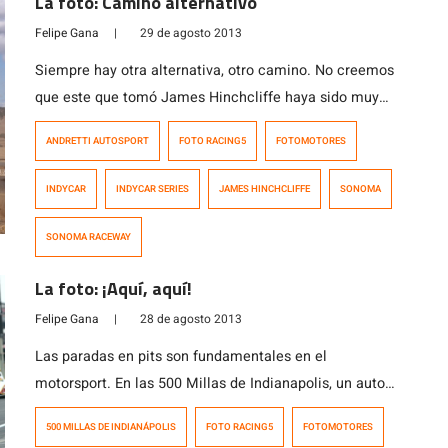
La foto: Camino alternativo
Felipe Gana
|
29 de agosto 2013
Siempre hay otra alternativa, otro camino. No creemos
que este que tomó James Hinchcliffe haya sido muy
adecuado, pero igual se ve al canadiense acelerar a
ANDRETTI AUTOSPORT
FOTO RACING5
FOTOMOTORES
fondo para volver al asfalto y así terminar octavo en el
GoPro Grand Prix de Sonoma de la IndyCar. Hinchcliffe
INDYCAR
INDYCAR SERIES
JAMES HINCHCLIFFE
SONOMA
está teniendo un buen año, ha logrado tres victorias […]
SONOMA RACEWAY
La foto: ¡Aquí, aquí!
Felipe Gana
|
28 de agosto 2013
Las paradas en pits son fundamentales en el
motorsport. En las 500 Millas de Indianapolis, un auto
llega a detenerse 7 u 8 veces en pits, luego existen
500 MILLAS DE INDIANÁPOLIS
FOTO RACING5
FOTOMOTORES
importantes oportunidades para ganar, o en su defecto