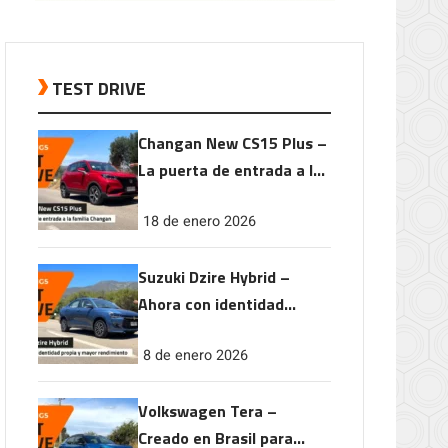
TEST DRIVE
Changan New CS15 Plus –
La puerta de entrada a la
familia Changan
18 de enero 2026
Suzuki Dzire Hybrid –
Ahora con identidad
propia y mayor
8 de enero 2026
rendimiento
Volkswagen Tera –
Creado en Brasil para