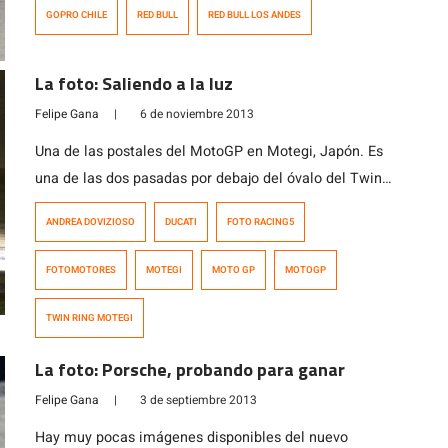
con muchos pilotos en la largada buscando su mejor
GOPRO CHILE
RED BULL
RED BULL LOS ANDES
vuelta en Farellones. Este […]
La foto: Saliendo a la luz
Felipe Gana
|
6 de noviembre 2013
Una de las postales del MotoGP en Motegi, Japón. Es
una de las dos pasadas por debajo del óvalo del Twin
Ring Motegi (que se llama así porque tiene dos
ANDREA DOVIZIOSO
DUCATI
FOTO RACING5
circuitos, un óvalo y un circuito permanente en el
interior, que nunca se cruzan). En este caso les
FOTOMOTORES
MOTEGI
MOTO GP
MOTOGP
mostramos la salida de Andrea Dovizioso, en […]
TWIN RING MOTEGI
La foto: Porsche, probando para ganar
Felipe Gana
|
3 de septiembre 2013
Hay muy pocas imágenes disponibles del nuevo