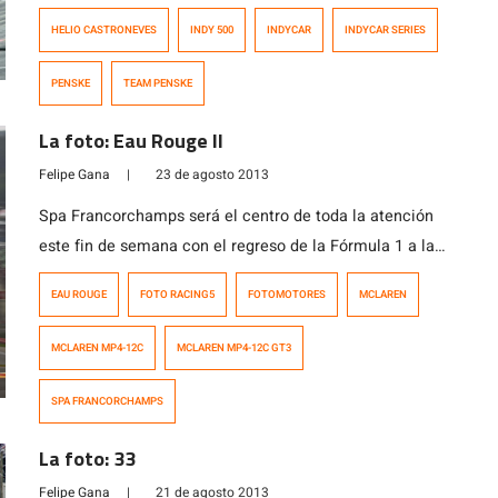
perder, posiciones en los boxes. Ningún detalle se deja
HELIO CASTRONEVES
INDY 500
INDYCAR
INDYCAR SERIES
al azar. En la foto vemos como un integrante del […]
PENSKE
TEAM PENSKE
La foto: Eau Rouge II
Felipe Gana
|
23 de agosto 2013
Spa Francorchamps será el centro de toda la atención
este fin de semana con el regreso de la Fórmula 1 a las
competencias después de un largo descanso durante el
EAU ROUGE
FOTO RACING5
FOTOMOTORES
MCLAREN
verano europeo. La foto que te presentamos no es de
Fórmula 1, pero es en Spa Francorchamps, que es el
MCLAREN MP4-12C
MCLAREN MP4-12C GT3
tema del día de «La […]
SPA FRANCORCHAMPS
La foto: 33
Felipe Gana
|
21 de agosto 2013