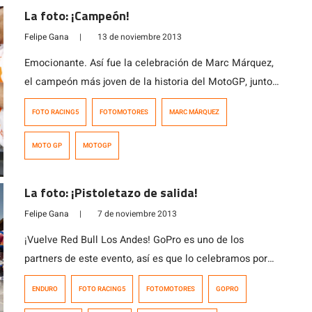
La foto: ¡Campeón!
Felipe Gana
|
13 de noviembre 2013
Emocionante. Así fue la celebración de Marc Márquez,
el campeón más joven de la historia del MotoGP, junto a
sus seguidores en la tribuna que se tiñó de rojo con
FOTO RACING5
FOTOMOTORES
MARC MÁRQUEZ
banderas con el número 93. Marc es un crack total y no
flaqueó en la decisiva fecha final en Valencia, pese a
MOTO GP
MOTOGP
que su rival […]
La foto: ¡Pistoletazo de salida!
Felipe Gana
|
7 de noviembre 2013
¡Vuelve Red Bull Los Andes! GoPro es uno de los
partners de este evento, así es que lo celebramos por
partida doble. Hoy la foto del día está dedicada a Red
ENDURO
FOTO RACING5
FOTOMOTORES
GOPRO
Bull Los Andes, en su edición 2009. Esta es una salida,