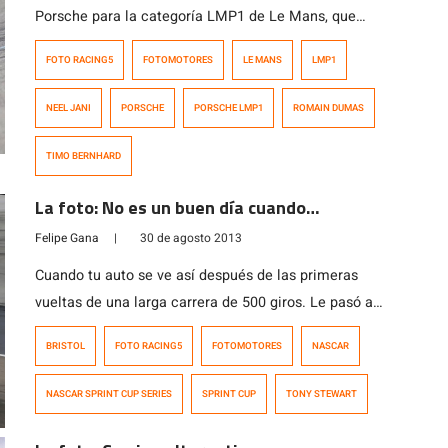
Porsche para la categoría LMP1 de Le Mans, que
debutará el próximo año en el Campeonato Mundial de
FOTO RACING5
FOTOMOTORES
LE MANS
LMP1
Endurance (WEC) buscando que Porsche vuelva a ganar
en las legendarias 24 Horas de Le Mans. El nuevo
NEEL JANI
PORSCHE
PORSCHE LMP1
ROMAIN DUMAS
prototipo se encuentra ahora en sus primeras pruebas
en circuitos internacionales de […]
TIMO BERNHARD
La foto: No es un buen día cuando…
Felipe Gana
|
30 de agosto 2013
Cuando tu auto se ve así después de las primeras
vueltas de una larga carrera de 500 giros. Le pasó a
Tony Stewart en Bristol durante la Food City 500
BRISTOL
FOTO RACING5
FOTOMOTORES
NASCAR
realizada en Mayo. Stewart es habitualmente uno de los
contendores por el título de campeón de NASCAR y por
NASCAR SPRINT CUP SERIES
SPRINT CUP
TONY STEWART
eso sorprendió su mala racha al […]