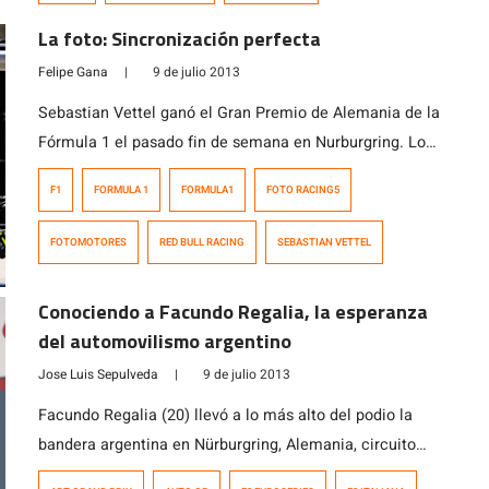
La foto: Sincronización perfecta
Felipe Gana
|
9 de julio 2013
Sebastian Vettel ganó el Gran Premio de Alemania de la
Fórmula 1 el pasado fin de semana en Nurburgring. Lo
anterior no hubiese sido posible sin un trabajo notable
F1
FORMULA 1
FORMULA1
FOTO RACING5
de su equipo de pits, a quienes destacamos hoy en
Racing5. Es que nadie habla de los mecánicos si es que
FOTOMOTORES
RED BULL RACING
SEBASTIAN VETTEL
no se equivocan. En Alemania, […]
Conociendo a Facundo Regalia, la esperanza
del automovilismo argentino
Jose Luis Sepulveda
|
9 de julio 2013
Facundo Regalia (20) llevó a lo más alto del podio la
bandera argentina en Nürburgring, Alemania, circuito
donde obtuvo su primer triunfo en la GP3 Series,