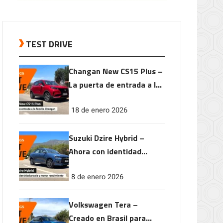
TEST DRIVE
Changan New CS15 Plus –
La puerta de entrada a la
familia Changan
18 de enero 2026
Suzuki Dzire Hybrid –
Ahora con identidad
propia y mayor
8 de enero 2026
rendimiento
Volkswagen Tera –
Creado en Brasil para