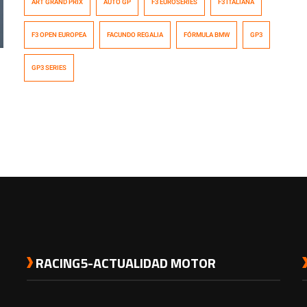
ART GRAND PRIX
AUTO GP
F3 EUROSERIES
F3 ITALIANA
categoría antesala de la GP2 Series. De esta forma el
país vecino vuelve a tener a un piloto en la lucha por un
F3 OPEN EUROPEA
FACUNDO REGALIA
FÓRMULA BMW
GP3
campeonato de automovilismo, tal como lo […]
GP3 SERIES
RACING5-ACTUALIDAD MOTOR