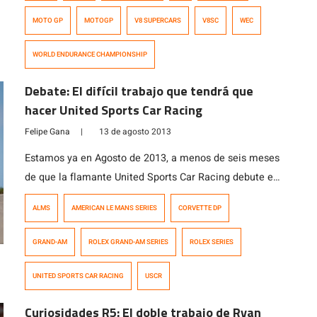
MOTO GP
MOTOGP
V8 SUPERCARS
V8SC
WEC
WORLD ENDURANCE CHAMPIONSHIP
Debate: El difícil trabajo que tendrá que
hacer United Sports Car Racing
Felipe Gana
|
13 de agosto 2013
Estamos ya en Agosto de 2013, a menos de seis meses
de que la flamante United Sports Car Racing debute en
las 24 Horas de Daytona 2014. ¿Qué es la United Sports
ALMS
AMERICAN LE MANS SERIES
CORVETTE DP
Car Racing? La fusión de la American Le Mans Series y
la Grand-Am Series, anunciada hace poco menos de un
GRAND-AM
ROLEX GRAND-AM SERIES
ROLEX SERIES
año. Ambas divisiones […]
UNITED SPORTS CAR RACING
USCR
Curiosidades R5: El doble trabajo de Ryan