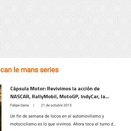
can le mans series
Cápsula Motor: Revivimos la acción de
NASCAR, RallyMobil, MotoGP, IndyCar, la
Petit Le Mans y más
Felipe Gana
|
21 de octubre 2013
Un fin de semana de locos en el automovilismo y
motociclismo es lo que vivimos. Ahora toca el turno de