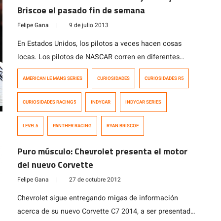
Briscoe el pasado fin de semana
Felipe Gana
|
9 de julio 2013
En Estados Unidos, los pilotos a veces hacen cosas
locas. Los pilotos de NASCAR corren en diferentes
categorías en un mismo fin de semana y tipos como
AMERICAN LE MANS SERIES
CURIOSIDADES
CURIOSIDADES R5
Ryan Briscoe se dan el lujo de estar compitiendo en dos
pistas diferentes, en dos autos completamente distintos
CURIOSIDADES RACING5
INDYCAR
INDYCAR SERIES
y en el mismo fin de semana. Estamos hablando de […]
LEVEL5
PANTHER RACING
RYAN BRISCOE
Puro músculo: Chevrolet presenta el motor
del nuevo Corvette
Felipe Gana
|
27 de octubre 2012
Chevrolet sigue entregando migas de información
acerca de su nuevo Corvette C7 2014, a ser presentado