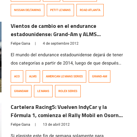
NISSAN DELTAWING
PETIT LE MANS
ROAD ATLANTA
Vientos de cambio en el endurance
estadounidense: Grand-Am y ALMS
anunciarían fusión mañana
Felipe Gana
|
4 de septiembre 2012
El mundo del endurance estadounidense dejará de tener
dos categorías a partir de 2014, luego de que después
de años de rumores y polémicas, la American Le Mans
ACO
ALMS
AMERICAN LE MANS SERIES
GRAND-AM
Series y la Rolex Grand-Am Series se unan en una sola.
La noticia fue originalmente reportada por SPEED el día
GRANDAM
LE MANS
ROLEX SERIES
sábado y hoy ya se ha confirmado […]
Cartelera Racing5: Vuelven IndyCar y la
Fórmula 1, comienza el Rally Mobil en Osorno
y más
Felipe Gana
|
13 de abril 2012
Si elegiste este fin de semana solamente para