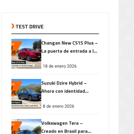
TEST DRIVE
Changan New CS15 Plus –
La puerta de entrada a la
familia Changan
18 de enero 2026
Suzuki Dzire Hybrid –
Ahora con identidad
propia y mayor
8 de enero 2026
rendimiento
Volkswagen Tera –
Creado en Brasil para