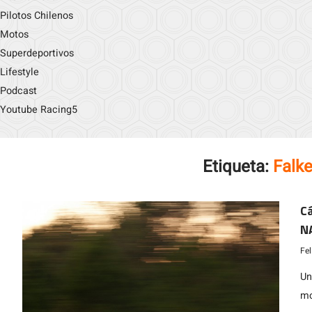
Pilotos Chilenos
Motos
Superdeportivos
Lifestyle
Podcast
Youtube Racing5
Etiqueta:
Falk
Cá
NA
Pe
Fe
Un
mo