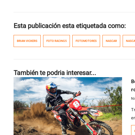
Esta publicación esta etiquetada como:
BRIAN VICKERS
FOTO RACING5
FOTOMOTORES
NASCAR
NASCA
También te podria interesar...
B
r
Ni
T
e
c
m