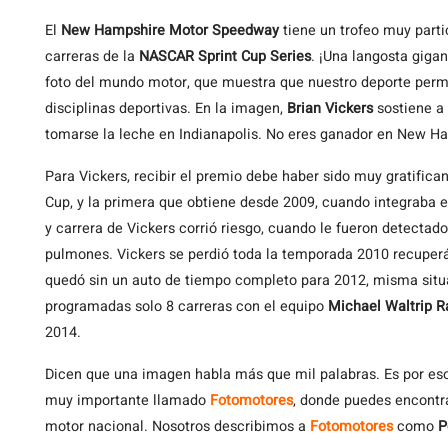
El
New Hampshire Motor Speedway
tiene un trofeo muy parti
carreras de la
NASCAR Sprint Cup Series
. ¡Una langosta gigan
foto del mundo motor, que muestra que nuestro deporte permi
disciplinas deportivas. En la imagen,
Brian Vickers
sostiene a 
tomarse la leche en Indianapolis. No eres ganador en New H
Para Vickers, recibir el premio debe haber sido muy gratifica
Cup, y la primera que obtiene desde 2009, cuando integraba 
y carrera de Vickers corrió riesgo, cuando le fueron detectad
pulmones. Vickers se perdió toda la temporada 2010 recuperá
quedó sin un auto de tiempo completo para 2012, misma situa
programadas solo 8 carreras con el equipo
Michael Waltrip R
2014.
Dicen que una imagen habla más que mil palabras. Es por es
muy importante llamado
Fotomotores
, donde puedes encontr
motor nacional. Nosotros describimos a
Fotomotores
como
P