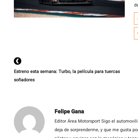
de
la
f
l
Eu
Estreno esta semana: Turbo, la película para tuercas
soñadores
Felipe Gana
Editor Área Motorsport Sigo el automovil
deja de sorprenderme, y que me gusta por