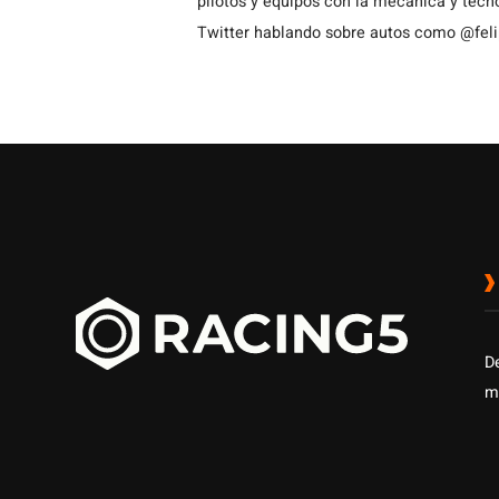
pilotos y equipos con la mecánica y tecn
Twitter hablando sobre autos como @fel
D
m