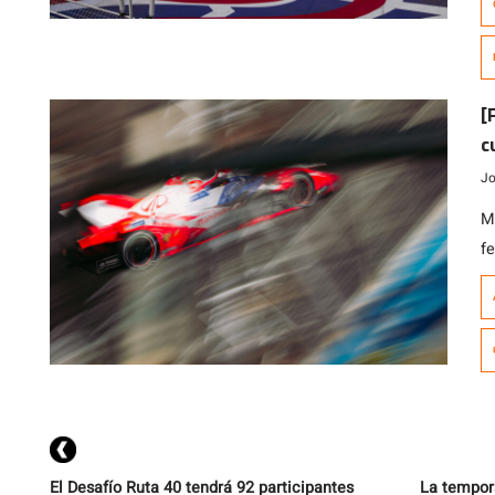
pe
C
[
c
Jo
M
f
M
A
v
E
e
El Desafío Ruta 40 tendrá 92 participantes
La tempora