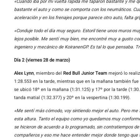
«Cuando iba por mi vuelta rápida me taparon bastante y me q
bastante el auto y como se comporta con los neumáticos. Cu
aceleración y en los frenajes porque parece otro auto, falta gri
«Conduje todo el día muy seguro. Estoril tiene unos muros muy 
lejos posible. Me sentí muy bien, me encontré muy a gusto con 
ingeniero y mecánico de KoiranenGP. Es tal lo que pensaba. 
Día 2 (viernes 28 de marzo)
Alex Lynn
, miembro del
Red Bull Junior Team
mejoró lo realiz
1:28.553 en la tarde, mientras que en la mañana también fue e
se ubicó 18º en la mañana (1:31.125) y 17º por la tarde (1:30.
tanda matial (1:32.377) y 20º en la vespertina (1:30.199).
«Me sentí más cómodo, voy sintiendo mejor el auto. Pero me f
esta altura. Tanto el equipo como yo quedamos muy conforme
se hicieron de acuerdo a lo programado, sin contratiempos d
compañeros y eso me hace entender mejor donde tengo que tra