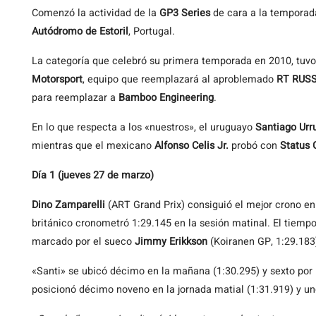
Comenzó la actividad de la
GP3 Series
de cara a la temporad
Autódromo de Estoril
, Portugal.
La categoría que celebró su primera temporada en 2010, tuvo
Motorsport
, equipo que reemplazará al aproblemado
RT RUS
para reemplazar a
Bamboo Engineering
.
En lo que respecta a los «nuestros», el uruguayo
Santiago Urr
mientras que el mexicano
Alfonso Celis Jr.
probó con
Status 
Día 1 (jueves 27 de marzo)
Dino Zamparelli
(ART Grand Prix) consiguió el mejor crono en
británico cronometró 1:29.145 en la sesión matinal. El tiemp
marcado por el sueco
Jimmy Erikkson
(Koiranen GP, 1:29.183)
«Santi» se ubicó décimo en la mañana (1:30.295) y sexto por la
posicionó décimo noveno en la jornada matial (1:31.919) y un