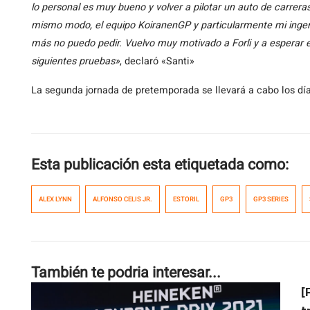
lo personal es muy bueno y volver a pilotar un auto de carrera
mismo modo, el equipo KoiranenGP y particularmente mi ingeni
más no puedo pedir. Vuelvo muy motivado a Forli y a esperar e
siguientes pruebas»
, declaró «Santi»
La segunda jornada de pretemporada se llevará a cabo los día
Esta publicación esta etiquetada como:
ALEX LYNN
ALFONSO CELIS JR.
ESTORIL
GP3
GP3 SERIES
También te podria interesar...
[