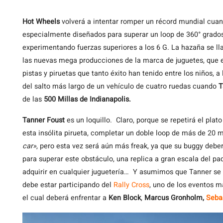
Hot
Wheels
volverá a intentar romper un récord mundial cua
especialmente diseñados para superar un loop de 360° grados
experimentando fuerzas superiores a los 6 G. La hazaña se l
las nuevas mega producciones de la marca de juguetes, que 
pistas y piruetas que tanto éxito han tenido entre los niños, a
del salto más largo de un vehículo de cuatro ruedas cuando
T
de las
500 Millas de Indianapolis.
Tanner Foust
es un loquillo. Claro, porque se repetirá el plat
esta insólita pirueta, completar un doble loop de más de 20 m
car»
, pero esta vez será aún más freak, ya que su buggy deber
para superar este obstáculo, una replica a gran escala del 
adquirir en cualquier juguetería… Y asumimos que Tanner se 
debe estar participando del
Rally Cross
, uno de los eventos 
el cual deberá enfrentar a
Ken Block
,
Marcus Gronholm,
Seba