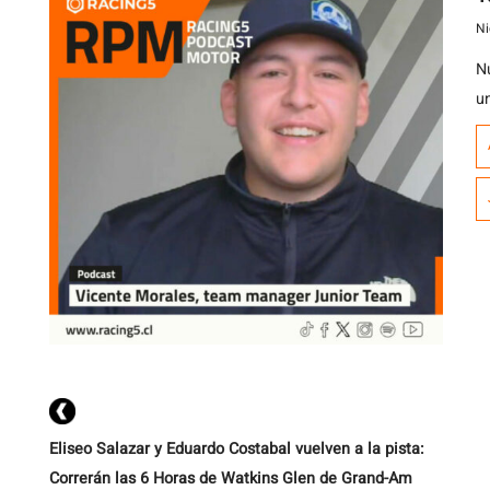
Ni
N
u
V
m
mi
c
p
Eliseo Salazar y Eduardo Costabal vuelven a la pista:
Correrán las 6 Horas de Watkins Glen de Grand-Am