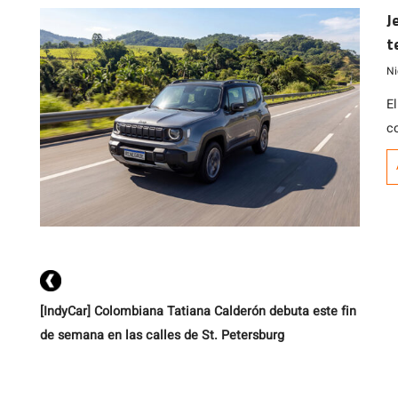
J
a
t
Ni
E
c
t
d
[IndyCar] Colombiana Tatiana Calderón debuta este fin
de semana en las calles de St. Petersburg