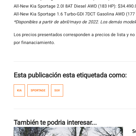
All-New Kia Sportage 2.0l 8AT
Diesel AWD
(183 HP): $34.490.
All-New Kia Sportage 1.6 Turbo-GDI 7DCT Gasolina AWD
(177
*Disponibles a partir de abril/mayo de 2022. Los demás modelo
Los precios presentados corresponden a precios de lista y no
por finanaciamiento.
Esta publicación esta etiquetada como:
KIA
SPORTAGE
SUV
También te podria interesar...
S