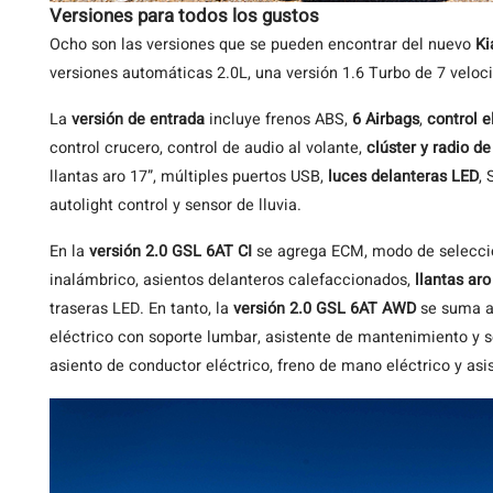
Versiones para todos los gustos
Ocho son las versiones que se pueden encontrar del nuevo
Ki
versiones automáticas 2.0L, una versión 1.6 Turbo de 7 veloci
La
versión de entrada
incluye frenos ABS,
6 Airbags
,
control e
control crucero, control de audio al volante,
clúster y radio de
llantas aro 17”, múltiples puertos USB,
luces delanteras LED
,
autolight control y sensor de lluvia.
En la
versión 2.0 GSL 6AT CI
se agrega ECM, modo de selecció
inalámbrico, asientos delanteros calefaccionados,
llantas aro
traseras LED. En tanto, la
versión 2.0 GSL 6AT AWD
se suma as
eléctrico con soporte lumbar, asistente de mantenimiento y seg
asiento de conductor eléctrico, freno de mano eléctrico y asi