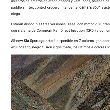
asientos delanteros calefaccionados y ventilados, palanca de
paddle shifter, control crucero inteligente,
cámara 360°
, asis
ciego.
Estarán disponibles tres versiones Diesel con motor 2.0L, tr
con sistema de Commom Rail Direct Injection (CRDI) y con u
All-new Kia Sportage
estará disponible en
7 colores
: gris ace
azul océano, negro fusión y gris mate, los últimos 4 colores