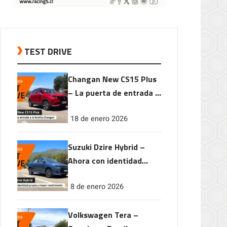
TEST DRIVE
Changan New CS15 Plus
– La puerta de entrada a
la familia Changan
18 de enero 2026
Suzuki Dzire Hybrid –
Ahora con identidad
propia y mayor
8 de enero 2026
rendimiento
Volkswagen Tera –