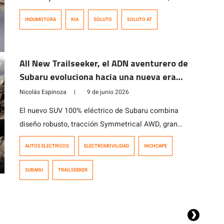
ofreciendo mayor comodidad, eficiencia y una
INDUMOTORA
KIA
SOLUTO
SOLUTO AT
experiencia de conducción más relajada. Con un
precio de lanzamiento de $11.490.000, Kia Soluto AT
se posiciona como una de las alternativas más
All New Trailseeker, el ADN aventurero de
atractivas del segmento de sedanes compactos.
Subaru evoluciona hacia una nueva era
eléctrica
Nicolás Espinoza
|
9 de junio 2026
El nuevo SUV 100% eléctrico de Subaru combina
diseño robusto, tracción Symmetrical AWD, gran
autonomía y un completo equipamiento tecnológico y
AUTOS ELECTRICOS
ELECTROMOVILIDAD
INCHCAPE
de seguridad, manteniendo intacto el ADN aventurero
de Subaru.
SUBARU
TRAILSEEKER