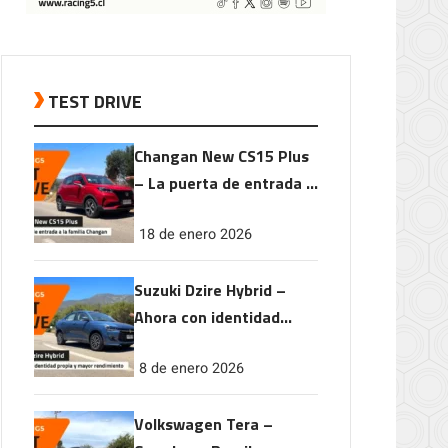
TEST DRIVE
Changan New CS15 Plus
– La puerta de entrada a
la familia Changan
18 de enero 2026
Suzuki Dzire Hybrid –
Ahora con identidad
propia y mayor
8 de enero 2026
rendimiento
Volkswagen Tera –