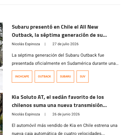
Subaru presentó en Chile el All New
Outback, la séptima generación de su
modelo ícono
Nicolás Espinoza
|
27 de julio 2026
La séptima generación del Subaru Outback fue
presentada oficialmente en Sudamérica durante una
actividad realizada en Chile, que reunió a
INCHCAPE
OUTBACK
SUBARU
SUV
representantes de la marca de Argentina, Perú,
Colombia y Chile, además de ejecutivos de Subaru
Kia Soluto AT, el sedán favorito de los
Corporation. El modelo ya está disponible en el
chilenos suma una nueva transmisión
mercado chileno en dos versiones, con precios que
automática
parten en los $35.990.000.
Nicolás Espinoza
|
26 de junio 2026
El automóvil más vendido de Kia en Chile estrena una
nueva caja automática de cuatro velocidades,